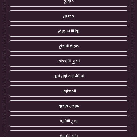
متورخ
مدسن
روتانا تسويق
مجلة الابداع
نادي الترددات
استشارات اون لاين
المعارف
هيدب فيديو
رمح التقنية
رذاذ التجارة