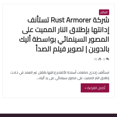
العالم
شركة Rust Armorer تستأنف
إدانتها بإطلاق النار المميت على
المصور السينمائي بواسطة أليك
بالدوين | تصوير فيلم الصدأ
70
0
استأنفت إحدى صانعات أسلحة الأفلام إدانتها بالقتل غير العمد في حادث
إطلاق النار المميت على مصور سينمائي على يد أليك…
أكمل القراءة »