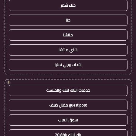
حناء شعر
حنا
ماتشا
شاي ماتشا
شدات ببجي تمارا
!
خدمات الباك لينك والجيست
guest post مقال ضيف
سوق العرب
باك لينك باقة 20