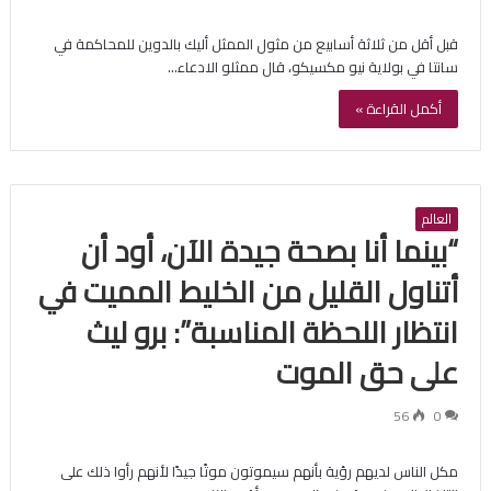
قبل أقل من ثلاثة أسابيع من مثول الممثل أليك بالدوين للمحاكمة في
سانتا في بولاية نيو مكسيكو، قال ممثلو الادعاء…
أكمل القراءة »
العالم
“بينما أنا بصحة جيدة الآن، أود أن
أتناول القليل من الخليط المميت في
انتظار اللحظة المناسبة”: برو ليث
على حق الموت
56
0
مكل الناس لديهم رؤية بأنهم سيموتون موتًا جيدًا لأنهم رأوا ذلك على