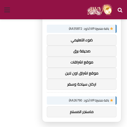
بحث
الق
×
توصيات :
عن
باقة متميزة VIP (كود: AA35872):
ضوء التعليمي
صحيفة برق
موقع اشراقات
موقع اشراق اون لاين
اركان سياحة وسفر
باقة متميزة VIP (كود: AA26790):
ماسنجر المسلم