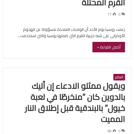
القرم المحتلة
77
0
زعمت روسيا يوم الأحد أن الولايات المتحدة مسؤولة عن الهجوم
الأوكراني على شبه جزيرة القرم التي ضمتها روسيا والتي استخدمت…
أكمل القراءة »
العالم
ويقول ممثلو الادعاء إن أليك
بالدوين كان “منخرطًا في لعبة
خيول” بالبندقية قبل إطلاق النار
المميت
68
0