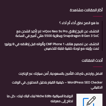
أكثر المقالات مشاهدة
ما هو الصح نطق أداء أم آداء ؟
الكشف عن تاريخ إطلاق iQoo Neo 9s Pro+؛ تم تأكيد الشحن مع
Snapdragon 8 Gen 3 SoC وبطارية 5500 مللي أمبير في الساعة
الكشف عن تصميم هاتف CMF Phone 1 وألوانه قبل إطلاقه في 8 يوليو؛
تمت رؤيته مع لوحة خلفية قابلة للتخصيص
أحدث المقالات
افضل وارخص شركات التأمين بالسعودية, أمن سيارتك عبر الإنترنت
WordPress SEO Checker – كيفية القيام بتحليل المحتوى في الوقت
الحقيقي
الروابط السياقية Niche Edits لبناء الباك لينك : كل ما
تحتاج إلى معرفته