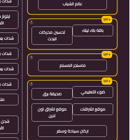
شدات ب
عالم الشباب
ايتون
!
اق
باقة باك لينك
تحسين محركات
شدات بب
البحث
شدات ب
!
ماسنجر المسلم
شدات بب
شدات ب
!
ضوء التعليمي
صحيفة برق
متجر
موقع اشراقات
موقع اشراق اون
لاين
شحن ي
اق
اركان سياحة وسفر