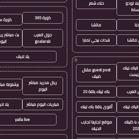
لا لودو
حناء شعر
ساط
كورة 365
كورة س
نا
ماتشا
جول العرب
بث مباشر ري
ماتشا
شدات ببجي تمارا
goalarab
اليو
يلا لايف
!
لباك لينك
guest post مقال
جيست
ضيف
ريال مدريد مباشر
برشلونة مبا
اليوم
العرب
باك لينك باقة 20
مباريات اليوم مباشر
يلا لا
الباك لينك
أقوى باقة باك لينك
yalla live
با كلينك
موقع تجاربنا تجارب
20
الحياه