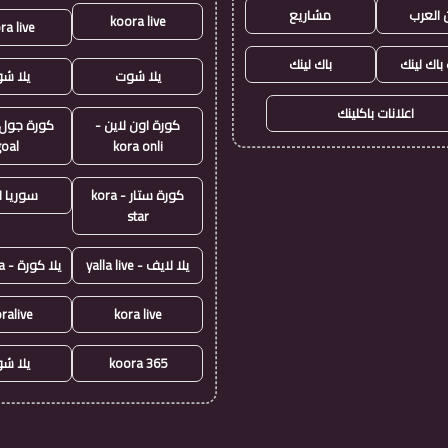
 العرب
مشاريع
koora live
ra live
 باك لينك
باك لينك
يلا شوت
يلا ش
اعلانات باكلينك
كورة اون لاين -
goal
kora onli
كورة ستار - kora
سوريا ل
star
يلا لايف - yalla live
يلا كورة - yallakora
ralive
kora live
koora 365
يلا ش