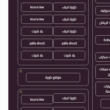
كورة لايف
koora live
روليك
كورة لايف
koora live
الرياض
كورة لايف
يلا شوت
طحة
yalla shoot
yalla shoot
يلا شوت
يلا شوت
ت سكراب
سيارات
!
ح
موقع كورة
ارات
مة
!
كورة لايف
koora live