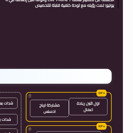
يوليو؛ تمت رؤيته مع لوحة خلفية قابلة للتخصيص
!
شدات بب
اول اثنين ريادة
مشاركة ارباح
اعمال
ادسنس
شدات بب
!