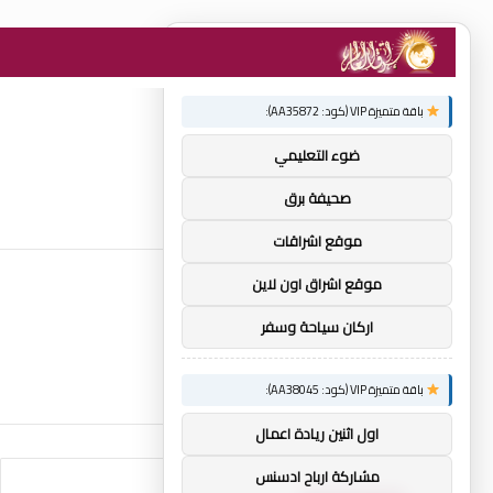
×
توصيات :
باقة متميزة VIP (كود: AA35872):
ضوء التعليمي
صحيفة برق
موقع اشراقات
موقع اشراق اون لاين
اركان سياحة وسفر
باقة متميزة VIP (كود: AA38045):
اول اثنين ريادة اعمال
مشاركة ارباح ادسنس