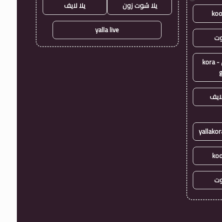
يلا شوت زون
يلا لايف
koo
yalla live
وت
كورة جول - kora
ايف
koo
وت