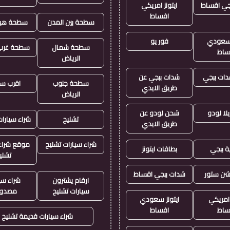
جي اقساط
ايتونز امريكي
اقساط
سطحة بين المدن
سطحة هيد
ز سعودي
فور يو
سطحة شمال
سطحة غرب 
ساط
الرياض
ات ببجي
شدات ببجي عن
سطحة جنوب
اقرب س
طريق الايدي
الرياض
لا لودو
شحن لودو عن
تشليح
شراء سيارا
طريق الايدي
شراء سيارات تشليح
موقع شراء 
ة ببجي
بطاقات ايتونز
تشلي
يشن ستور
شدات ببجي اقساط
ارقام يشترون
شراء سي
سيارات تشليح
مصدو
 امريكي
ايتونز سعودي
ساط
اقساط
شراء سيارات قديمة تشليح