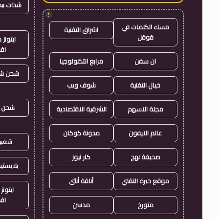
شدات بب
!
مسك الكلمات في
اشراق التقنية
قوقل
ايتون
اق
ان سفن
مرابع التكنولوجيا
شحن شد
خيال التقنية
شوف ويب
شحن ي
مجلة الاسهم
الشرقية الاقتصادية
عالم الايفون
مدونة كوكان
شعبي
صحيفة نهج
كار نيوز
بلايست
موقع خبرة التقني
أناقة أنثى
ايتونز
اق
متورخ
مدسن