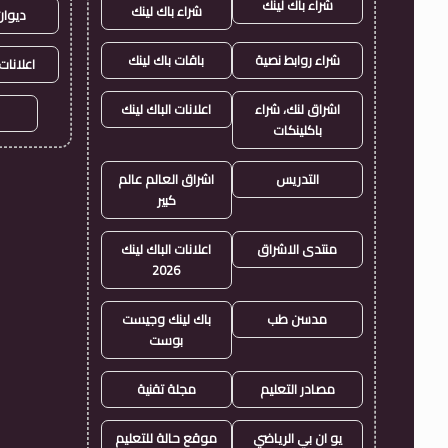
شراء باك لينك
شراء باك لينك
ديوان
شراء روابط نصية
باقات باك لينك
اعلانات
اشراق لنك، شراء
اعلانات الباك لينك
باكلينكات
التدريس
اشراق العالم عالم
كبير
منتدى الاشراق
اعلانات الباك لينك
2026
مدسن طب
باك لينك وجيست
بوست
مصادر التعليم
مجلة تقنية
يو ان بي الرياضي
موقع حالة للتعليم