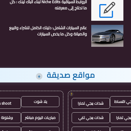
الروابط السياقية Niche Edits لبناء الباك لينك : كل
ما تحتاج إلى معرفته
عالم السيارات الشامل: دليلك الكامل للشراء والبيع
والصيانة وكل ما يخص السيارات
مواقع صديقة
+
!
جي اقساط
يلا شوت
شدات ببجي تمارا
a shoot
جي تمارا
شدات ببجي تابي
مباريات اليوم مباشر
برشلونة 