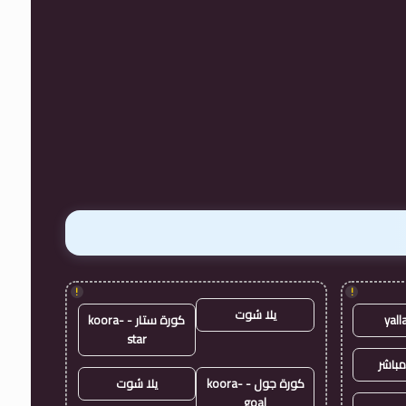
!
!
يلا شوت
yall
كورة ستار - koora-
star
مباشر
كورة جول - koora-
يلا شوت
goal