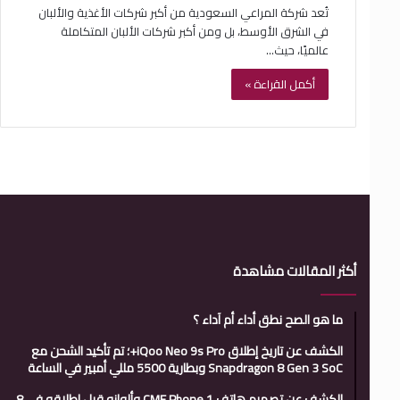
تُعد شركة المراعي السعودية من أكبر شركات الأغذية والألبان
في الشرق الأوسط، بل ومن أكبر شركات الألبان المتكاملة
عالميًا، حيث…
أكمل القراءة »
أكثر المقالات مشاهدة
ما هو الصح نطق أداء أم آداء ؟
الكشف عن تاريخ إطلاق iQoo Neo 9s Pro+؛ تم تأكيد الشحن مع
Snapdragon 8 Gen 3 SoC وبطارية 5500 مللي أمبير في الساعة
الكشف عن تصميم هاتف CMF Phone 1 وألوانه قبل إطلاقه في 8