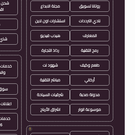
شحن ي
روتانا تسويق
مجلة الابداع
اق
نادي الترددات
استشارات اون لاين
ح
المعارف
هيدب فيديو
شاي 
رمح التقنية
رذاذ التجارة
طعم وكيف
شهود نت
خدمات ا
وال
أركاني
مباشر التقنية
سوق 
مدونة صحبة
شرقيات السياحة
اعلانات 
موسوعة انوار
اشراق الأرباح
خدمات 
26
!