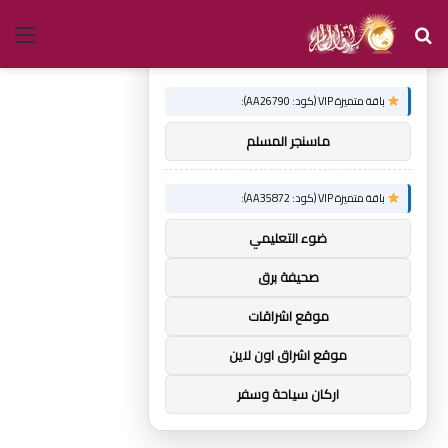
بحث
الق
×
توصيات :
عن
باقة متميزة VIP (كود: AA26790):
ماسنجر المسلم
باقة متميزة VIP (كود: AA35872):
ضوء التعليمي
صحيفة برق
موقع اشراقات
موقع اشراق اون لاين
اركان سياحة وسفر