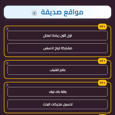
مواقع صديقة
+
!
اول اثنين ريادة اعمال
مشاركة ارباح ادسنس
!
عالم الشباب
!
باقة باك لينك
تحسين محركات البحث