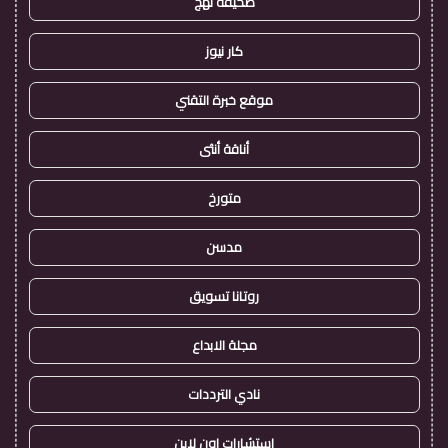
صحيفة نهج
كار نيوز
موقع خبرة التقني
أناقة أنثى
متورخ
مدسن
روتانا تسويق
مجلة الابداع
نادي الترددات
استشارات اون لاين