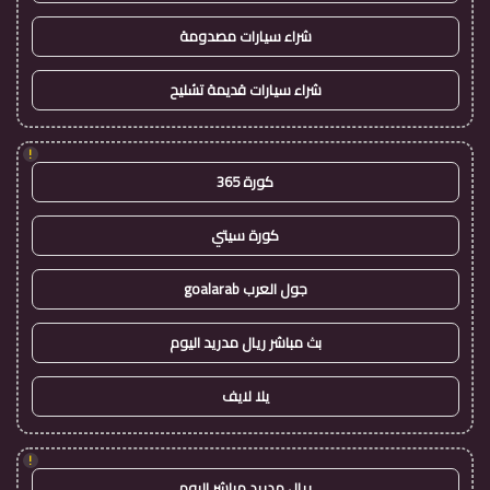
شراء سيارات مصدومة
شراء سيارات قديمة تشليح
!
كورة 365
كورة سيتي
جول العرب goalarab
بث مباشر ريال مدريد اليوم
يلا لايف
!
ريال مدريد مباشر اليوم