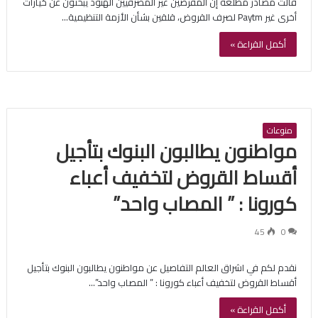
قالت مصادر مطلعة إن المقرضين غير المصرفيين الهنود يبحثون عن خيارات
أخرى غير Paytm لصرف القروض، قلقين بشأن الأزمة التنظيمية…
أكمل القراءة »
منوعات
مواطنون يطالبون البنوك بتأجيل
أقساط القروض لتخفيف أعباء
كورونا : ” المصاب واحد”
45
0
نقدم لكم في اشراق العالم التفاصيل عن مواطنون يطالبون البنوك بتأجيل
أقساط القروض لتخفيف أعباء كورونا : ” المصاب واحد”…
أكمل القراءة »