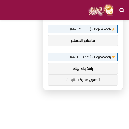
بحث
الق
×
توصيات :
عن
باقة متميزة VIP (كود: AA26790):
ماسنجر المسلم
باقة متميزة VIP (كود: AA11138):
باقة باك لينك
تحسين محركات البحث