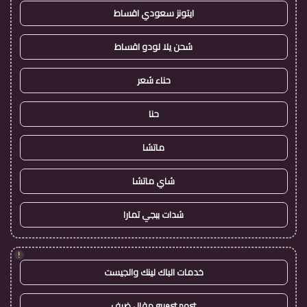
ايتونز سعودي اقساط
شحن يلا لودو اقساط
حناء شعر
حنا
ماتشا
شاي ماتشا
شدات ببجي تمارا
!
خدمات الباك لينك والجيست
guest post مقال ضيف