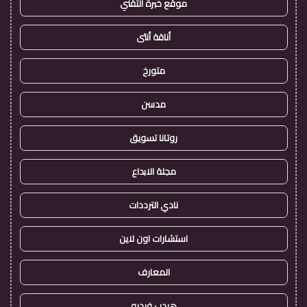
موقع خبرة التقني
أناقة أنثى
متورخ
مدسن
روتانا تسويق
مجلة الابداع
نادي الترددات
استشارات اون لاين
المعارف
هيدب فيديو