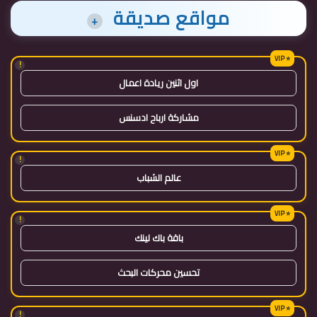
مواقع صديقة
+
!
اول اثنين ريادة اعمال
مشاركة ارباح ادسنس
!
عالم الشباب
!
باقة باك لينك
تحسين محركات البحث
!