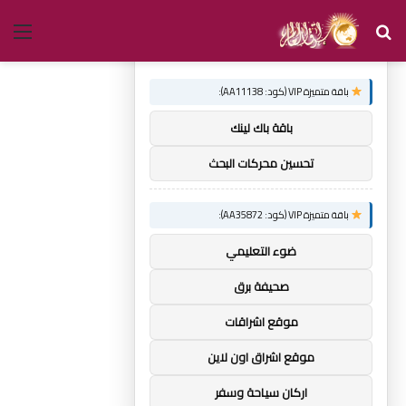
بحث
الق
×
توصيات :
عن
باقة متميزة VIP (كود: AA11138):
باقة باك لينك
تحسين محركات البحث
باقة متميزة VIP (كود: AA35872):
ضوء التعليمي
صحيفة برق
موقع اشراقات
موقع اشراق اون لاين
اركان سياحة وسفر