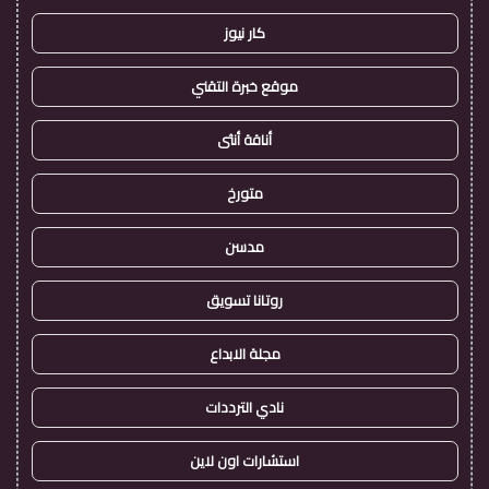
كار نيوز
موقع خبرة التقني
أناقة أنثى
متورخ
مدسن
روتانا تسويق
مجلة الابداع
نادي الترددات
استشارات اون لاين