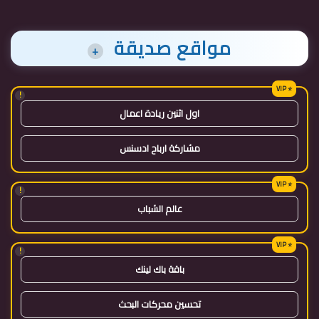
مواقع صديقة
+
!
اول اثنين ريادة اعمال
مشاركة ارباح ادسنس
!
عالم الشباب
!
باقة باك لينك
تحسين محركات البحث