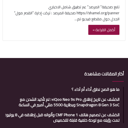
تابع صحيفة” المرصد” عبر تطبيق شامل الاخباري
https://shamel.org/panner صحيفة المرصد : تركت إدارة ”القصر مول“
الجدل حول مقطع فيديو تم…
أكمل القراءة »
أكثر المقالات مشاهدة
ما هو الصح نطق أداء أم آداء ؟
الكشف عن تاريخ إطلاق iQoo Neo 9s Pro+؛ تم تأكيد الشحن مع
Snapdragon 8 Gen 3 SoC وبطارية 5500 مللي أمبير في الساعة
الكشف عن تصميم هاتف CMF Phone 1 وألوانه قبل إطلاقه في 8 يوليو؛
تمت رؤيته مع لوحة خلفية قابلة للتخصيص