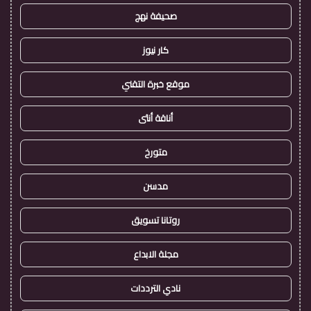
صحيفة نهج
كار نيوز
موقع خبرة التقني
أناقة أنثى
متورخ
مدسن
روتانا تسويق
مجلة الابداع
نادي الترددات