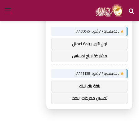
بحث
الق
×
توصيات :
عن
باقة متميزة VIP (كود: AA38045):
اول اثنين ريادة اعمال
مشاركة ارباح ادسنس
باقة متميزة VIP (كود: AA11138):
باقة باك لينك
تحسين محركات البحث