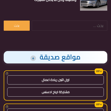
البحث
عن:
مواقع صديقة
+
!
اول اثنين ريادة اعمال
مشاركة ارباح ادسنس
!