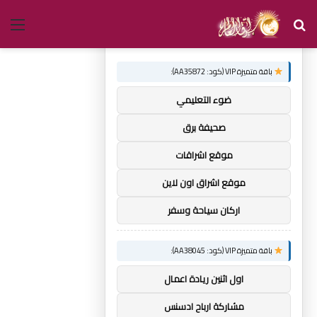
بحث
الق
×
توصيات :
عن
باقة متميزة VIP (كود: AA35872):
ضوء التعليمي
صحيفة برق
موقع اشراقات
موقع اشراق اون لاين
اركان سياحة وسفر
باقة متميزة VIP (كود: AA38045):
اول اثنين ريادة اعمال
مشاركة ارباح ادسنس