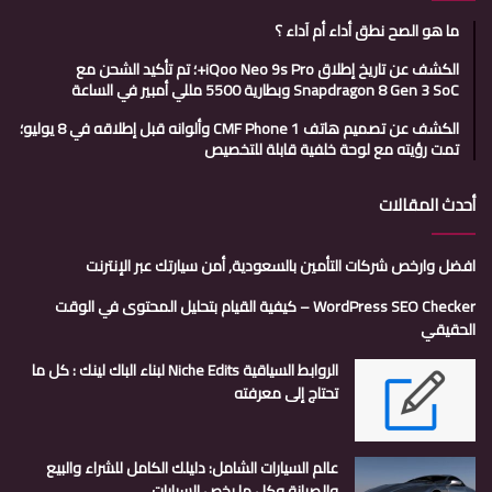
ما هو الصح نطق أداء أم آداء ؟
الكشف عن تاريخ إطلاق iQoo Neo 9s Pro+؛ تم تأكيد الشحن مع
Snapdragon 8 Gen 3 SoC وبطارية 5500 مللي أمبير في الساعة
الكشف عن تصميم هاتف CMF Phone 1 وألوانه قبل إطلاقه في 8 يوليو؛
تمت رؤيته مع لوحة خلفية قابلة للتخصيص
أحدث المقالات
افضل وارخص شركات التأمين بالسعودية, أمن سيارتك عبر الإنترنت
WordPress SEO Checker – كيفية القيام بتحليل المحتوى في الوقت
الحقيقي
الروابط السياقية Niche Edits لبناء الباك لينك : كل ما
تحتاج إلى معرفته
عالم السيارات الشامل: دليلك الكامل للشراء والبيع
والصيانة وكل ما يخص السيارات