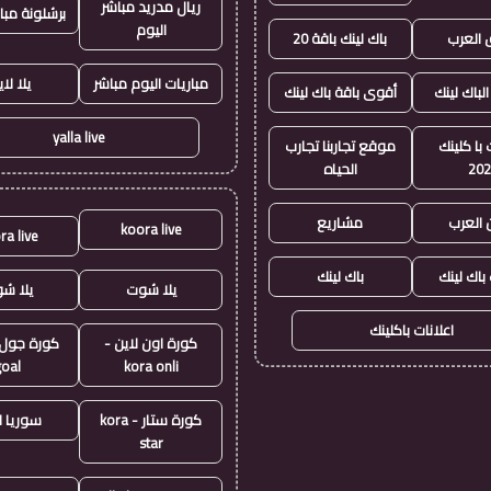
ريال مدريد مباشر
برشلونة مبا
اليوم
العرب
باك لينك باقة 20
مباريات اليوم مباشر
يلا لا
الباك لينك
أقوى باقة باك لينك
yalla live
با كلينك
موقع تجاربنا تجارب
20
الحياه
 العرب
مشاريع
koora live
ra live
 باك لينك
باك لينك
يلا شوت
يلا ش
اعلانات باكلينك
كورة اون لاين -
goal
kora onli
كورة ستار - kora
سوريا ل
star