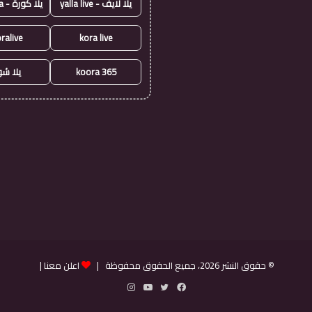
يلا لايف - yalla live
يلا كورة - yallakora
ralive
kora live
koora 365
يلا ش
© حقوق النشر 2026، جميع الحقوق محفوظة |
اعلن معنا
|
فيسبوك
تويتر
يوتيوب
انستقرام