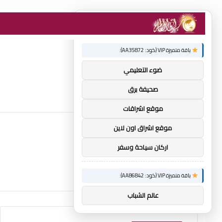
×
توصيات :
باقة متميزة VIP (كود: AA35872):
ضوء التعليمي
صحيفة برق
موقع اشراقات
موقع اشراق اون لاين
اركان سياحة وسفر
باقة متميزة VIP (كود: AA86842):
عالم الشباب