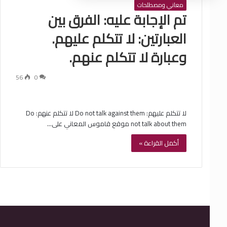
معاني ومصطلحات
تم الإجابة عليه: الفرق بين
العبارتين: لا تتكلم عليهم.
وعبارة لا تتكلم عنهم.
56
0
لا تتكلم عليهم: Do not talk against them لا تتكلم عنهم: Do
not talk about them موقع قاموس المعاني على…
أكمل القراءة »