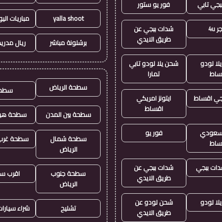
بجي تابي
فور يو ستور
yalla shoot
مباريات الي
 4u
شدات ببجي عن
طريق الايدي
برشلونة مباشر
ريال مدريد
لا لودو
شحن يلا لودو تابي
ساط
تمارا
سطحة الرياض
سطح
جي اقساط
ايتونز امريكي
اقساط
سطحة بين المدن
سطحة هيد
ز سعودي
فور يو
سطحة شمال
سطحة غرب 
ساط
الرياض
ات ببجي
شدات ببجي عن
سطحة جنوب
اقرب س
طريق الايدي
الرياض
لا لودو
شحن لودو عن
تشليح
شراء سيارا
طريق الايدي