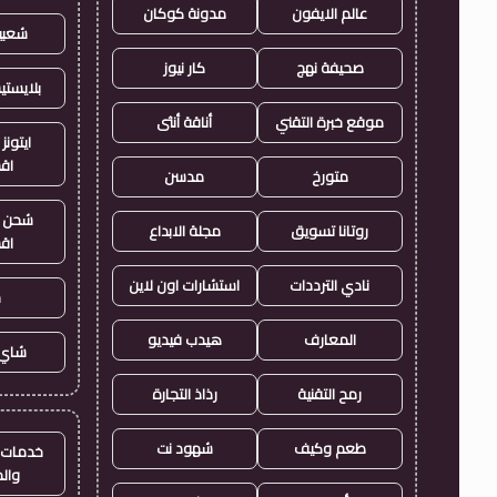
عالم الايفون
مدونة كوكان
شعبي
صحيفة نهج
كار نيوز
بلايست
موقع خبرة التقني
أناقة أنثى
ايتونز
اق
متورخ
مدسن
شحن ي
روتانا تسويق
مجلة الابداع
اق
نادي الترددات
استشارات اون لاين
ح
المعارف
هيدب فيديو
شاي 
رمح التقنية
رذاذ التجارة
طعم وكيف
شهود نت
خدمات ا
وال