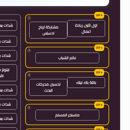
!
شدات بب
اول اثنين ريادة
مشاركة ارباح
اعمال
ادسنس
شدات بب
!
شدات ب
عالم الشباب
ايتون
!
اق
باقة باك لينك
تحسين محركات
شدات بب
البحث
شدات ب
!
ماسنجر المسلم
شدات بب