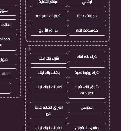
أركاني
مباشر التقنية
سوق 
مدونة صحبة
شرقيات السياحة
اعلانات 
موسوعة انوار
اشراق الأرباح
خدمات 
26
!
شراء باك لينك
شراء باك لينك
ديوان
شراء روابط نصية
باقات باك لينك
اعلانات
اشراق لنك، شراء
اعلانات الباك لينك
باكلينكات
التدريس
اشراق العالم عالم
كبير
منتدى الاشراق
اعلانات الباك لينك