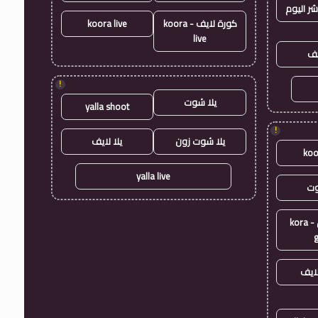
شر اليوم
كورة لايف - koora
koora live
live
يف
!
يلا شوت
yalla shoot
!
يلا شوت زون
يلا لايف
koo
yalla live
وت
كورة جول - kora
ايف