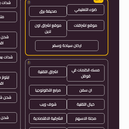
شدات ب
!
ضوء التعليمي
صحيفة برق
متجر
موقع اشراقات
موقع اشراق اون
لاين
شحن ي
اق
اركان سياحة وسفر
شدات بب
!
مسك الكلمات في
اشراق التقنية
قوقل
ايتون
اق
ان سفن
مرابع التكنولوجيا
شحن شد
خيال التقنية
شوف ويب
شحن ي
مجلة الاسهم
الشرقية الاقتصادية