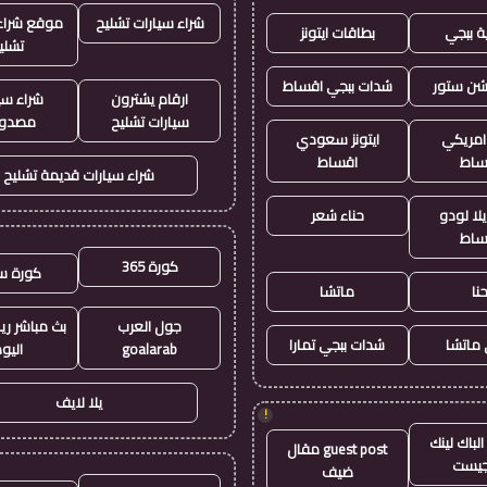
شراء سيارات تشليح
موقع شراء 
ة ببجي
بطاقات ايتونز
تشلي
يشن ستور
شدات ببجي اقساط
ارقام يشترون
شراء سي
سيارات تشليح
مصدو
 امريكي
ايتونز سعودي
ساط
اقساط
شراء سيارات قديمة تشليح
لا لودو
حناء شعر
ساط
كورة 365
كورة س
نا
ماتشا
جول العرب
بث مباشر ري
ماتشا
شدات ببجي تمارا
goalarab
اليو
يلا لايف
!
لباك لينك
guest post مقال
جيست
ضيف