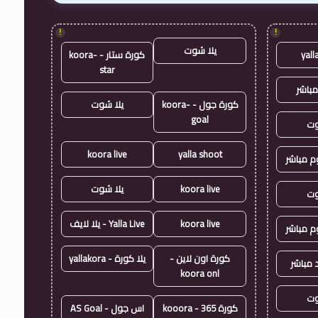
!
!
يلا شوت
yall
كورة ستار - koora-
star
مباشر
كورة جول - koora-
يلا شوت
goal
وت
koora live
yalla shoot
وم مباشر
koora live
يلا شوت
وت
koora live
Yalla Live - يلا لايف
وم مباشر
كورة اون لاين -
يلا كورة - yallakora
 مباشر
koora onl
وت
كورة 365 - kooora
اس جول - AS Goal