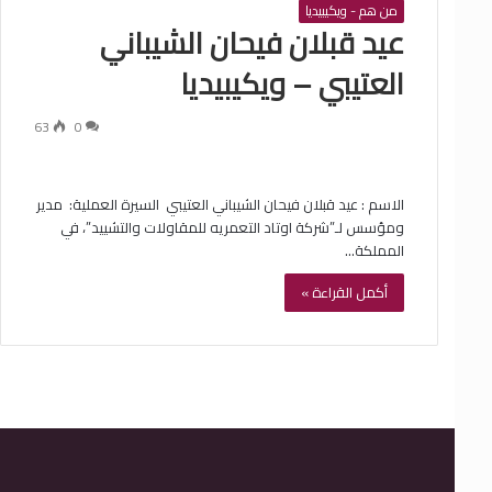
من هم - ويكيبيديا
‏عيد قبلان فيحان الشيباني
العتيبي – ويكيبيديا
63
0
الاسم : ‏عيد قبلان فيحان الشيباني العتيبي ‏ السيرة العملية: ‏ مدير
ومؤسس لـ”شركة اوتاد التعمريه للمقاولات والتشييد”، في
المملكة…
أكمل القراءة »