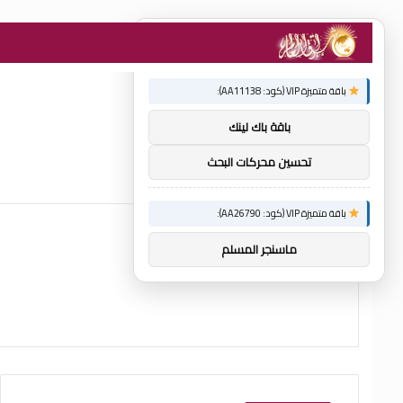
×
توصيات :
باقة متميزة VIP (كود: AA11138):
باقة باك لينك
تحسين محركات البحث
باقة متميزة VIP (كود: AA26790):
ماسنجر المسلم