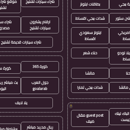
شراء سيارات تشليح
موقع شراء 
ة ببجي
بطاقات ايتونز
تشلي
يشن ستور
شدات ببجي اقساط
ارقام يشترون
شراء سي
سيارات تشليح
مصدو
 امريكي
ايتونز سعودي
ساط
اقساط
شراء سيارات قديمة تشليح
لا لودو
حناء شعر
ساط
كورة 365
كورة س
نا
ماتشا
جول العرب
بث مباشر ري
ماتشا
شدات ببجي تمارا
goalarab
اليو
يلا لايف
!
لباك لينك
guest post مقال
جيست
ضيف
ريال مدريد مباشر
برشلونة مبا