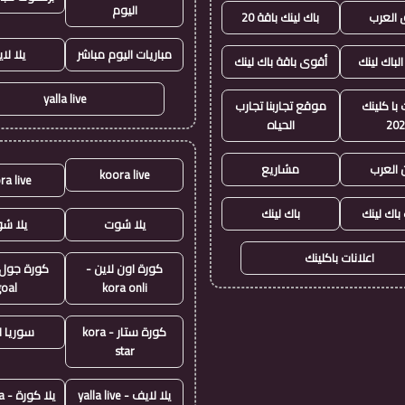
اليوم
العرب
باك لينك باقة 20
مباريات اليوم مباشر
يلا لا
الباك لينك
أقوى باقة باك لينك
yalla live
با كلينك
موقع تجاربنا تجارب
20
الحياه
 العرب
مشاريع
koora live
ra live
 باك لينك
باك لينك
يلا شوت
يلا ش
اعلانات باكلينك
كورة اون لاين -
goal
kora onli
كورة ستار - kora
سوريا ل
star
يلا لايف - yalla live
يلا كورة - yallakora