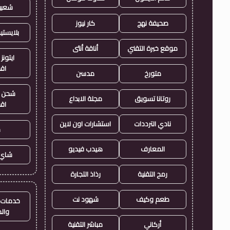
شعبي
صحيفة نهج
كار نيوز
بلايست
موقع خبرة التقني
أناقة أنثى
ايتونز
اق
متورخ
مدسن
شحن ي
روتانا تسويق
مجلة الابداع
اق
نادي الترددات
استشارات اون لاين
ح
المعارف
هيدب فيديو
شاي 
رمح التقنية
رذاذ التجارة
طعم وكيف
شهود نت
خدمات ا
وال
أركاني
مباشر التقنية