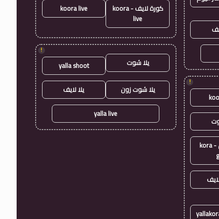
كورة لايف - koora
koora live
live
يف
!
يلا شوت
yalla shoot
!
يلا شوت زون
يلا لايف
koo
yalla live
وت
كورة جول - kora
ايف