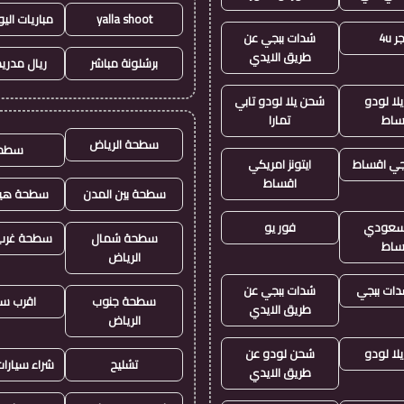
yalla shoot
مباريات الي
 4u
شدات ببجي عن
طريق الايدي
برشلونة مباشر
ريال مدريد
لا لودو
شحن يلا لودو تابي
ساط
تمارا
سطحة الرياض
سطح
جي اقساط
ايتونز امريكي
اقساط
سطحة بين المدن
سطحة هيد
ز سعودي
فور يو
سطحة شمال
سطحة غرب 
ساط
الرياض
ات ببجي
شدات ببجي عن
سطحة جنوب
اقرب س
طريق الايدي
الرياض
لا لودو
شحن لودو عن
تشليح
شراء سيارا
طريق الايدي