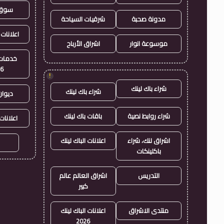
سوق 
مدونة صحبة
شرقيات السياحة
اعلانات 
موسوعة انوار
اشراق الأرباح
خدمات 
26
!
شراء باك لينك
شراء باك لينك
ديوان
شراء روابط نصية
باقات باك لينك
اعلانات
اشراق لنك، شراء
اعلانات الباك لينك
باكلينكات
التدريس
اشراق العالم عالم
كبير
منتدى الاشراق
اعلانات الباك لينك
2026