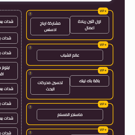
!
شدات بب
اول اثنين ريادة
مشاركة ارباح
اعمال
ادسنس
شدات بب
!
شدات ب
عالم الشباب
ايتون
!
اق
باقة باك لينك
تحسين محركات
شدات بب
البحث
شدات ب
!
ماسنجر المسلم
شدات بب
شدات ب
!