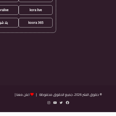
ralive
kora live
koora 365
يلا ش
© حقوق النشر 2026، جميع الحقوق محفوظة |
اعلن معنا
|
فيسبوك
تويتر
يوتيوب
انستقرام