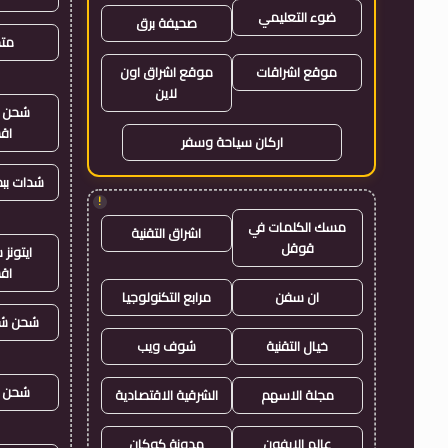
ضوء التعليمي
صحيفة برق
متجر
موقع اشراقات
موقع اشراق اون
لاين
شحن ي
اق
اركان سياحة وسفر
شدات بب
!
مسك الكلمات في
اشراق التقنية
قوقل
ايتون
اق
ان سفن
مرابع التكنولوجيا
شحن شد
خيال التقنية
شوف ويب
شحن ي
مجلة الاسهم
الشرقية الاقتصادية
عالم الايفون
مدونة كوكان