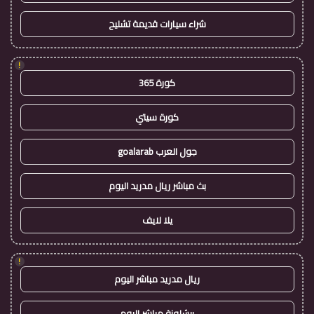
شراء سيارات قديمة تشليح
!
كورة 365
كورة سيتي
جول العرب goalarab
بث مباشر ريال مدريد اليوم
يلا لايف
!
ريال مدريد مباشر اليوم
برشلونة مباشر اليوم