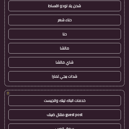
شحن يلا لودو اقساط
حناء شعر
حنا
ماتشا
شاي ماتشا
شدات ببجي تمارا
!
خدمات الباك لينك والجيست
guest post مقال ضيف
سوق العرب