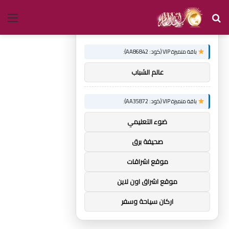
بحث
الق
×
توصيات :
عن
باقة متميزة VIP (كود: AA86842):
عالم الشباب
باقة متميزة VIP (كود: AA35872):
ضوء التعليمي
صحيفة برق
موقع اشراقات
موقع اشراق اون لاين
اركان سياحة وسفر