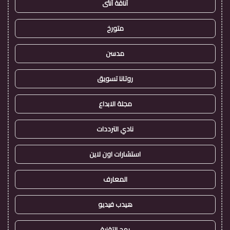
أناقة أنثى
متورخ
مدسن
روتانا تسويق
مجلة الابداع
نادي الترددات
استشارات اون لاين
المعارف
هيدب فيديو
رمح التقنية