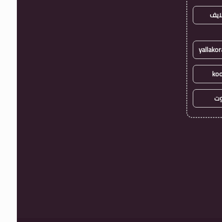
ايف
koo
وت