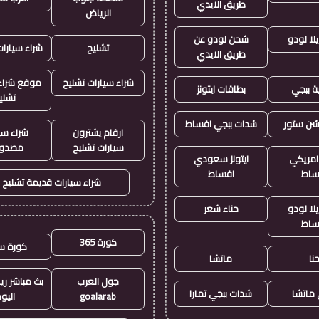
طريق الايدي
الرياض
لا لودو
شحن لودو عن
تشليح
شراء سيارا
طريق الايدي
شراء سيارات تشليح
موقع شراء 
ة ببجي
بطاقات ايتونز
تشلي
يشن ستور
شدات ببجي اقساط
ارقام يشترون
شراء سي
سيارات تشليح
مصدو
 امريكي
ايتونز سعودي
ساط
اقساط
شراء سيارات قديمة تشليح
لا لودو
حناء شعر
ساط
كورة 365
كورة س
نا
ماتشا
جول العرب
بث مباشر ري
ماتشا
شدات ببجي تمارا
goalarab
اليو