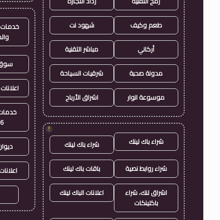
رمح التقنية
رذاذ التجارة
طعم وكيف
شهود نت
خدمات ا
وال
أركاني
مباشر التقنية
سوق 
مدونة صحبة
شرقيات السياحة
اعلانات 
موسوعة انوار
اشراق الأرباح
خدمات 
26
!
شراء باك لينك
شراء باك لينك
ديوان
شراء روابط نصية
باقات باك لينك
اعلانات
اشراق لنك، شراء
اعلانات الباك لينك
باكلينكات