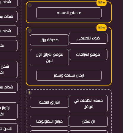
شدات ب
!
ماسنجر المسلم
شدات بب
شدات ب
!
ضوء التعليمي
صحيفة برق
متجر
موقع اشراقات
موقع اشراق اون
لاين
شحن ي
اق
اركان سياحة وسفر
شدات بب
!
مسك الكلمات في
اشراق التقنية
قوقل
ايتون
اق
ان سفن
مرابع التكنولوجيا
شحن شد