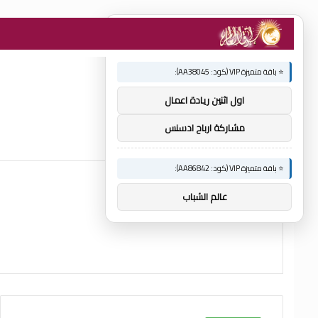
×
🚀 توصيات :
⭐ باقة متميزة VIP (كود: AA38045):
اول اثنين ريادة اعمال
مشاركة ارباح ادسنس
⭐ باقة متميزة VIP (كود: AA86842):
عالم الشباب