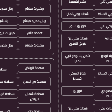
بجي تابي
متجر تقسيط
برشلونة مباشر
ريال مدريد
جي اقساط
شدات ببجي تمارا
ريال مدريد مباشر
يلا ش
بجي تابي
فور يو ستور
yalla shoot
مباريات الي
 4u
شدات ببجي عن
طريق الايدي
برشلونة مباشر
ريال مدريد
لا لودو
شحن يلا لودو تابي
ساط
تمارا
سطحة الرياض
سطح
جي اقساط
ايتونز امريكي
اقساط
سطحة بين المدن
سطحة هيد
ز سعودي
فور يو
سطحة شمال
سطحة غرب 
ساط
الرياض
ات ببجي
شدات ببجي عن
سطحة جنوب
اقرب س