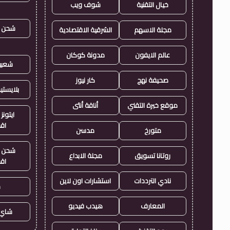
خيال التقنية
شوف ويب
شحن ي
مجلة الاسهم
الشرقية الاقتصادية
عالم الايفون
مدونة كوكان
شعبي
صحيفة نهج
كار نيوز
بلايست
موقع خبرة التقني
أناقة أنثى
ايتونز
اق
متورخ
مدسن
شحن ي
روتانا تسويق
مجلة الابداع
اق
نادي الترددات
استشارات اون لاين
ح
المعارف
هيدب فيديو
شاي 