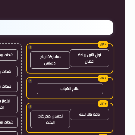
!
شدات بب
اول اثنين ريادة
مشاركة ارباح
اعمال
ادسنس
شدات بب
!
شدات ب
عالم الشباب
ايتون
!
اق
باقة باك لينك
تحسين محركات
شدات بب
البحث