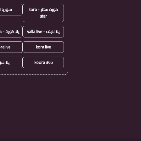
كورة ستار - kora
سوريا ل
star
يلا لايف - yalla live
يلا كورة - yallakora
ralive
kora live
koora 365
يلا ش