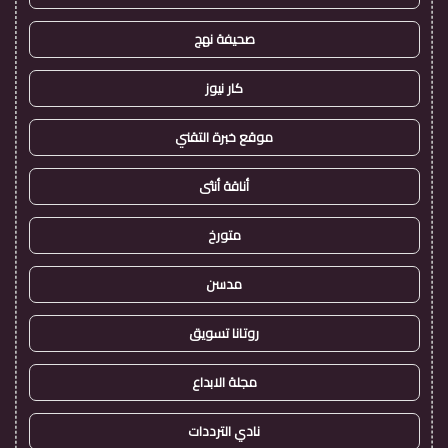
صحيفة نهج
كار نيوز
موقع خبرة التقني
أناقة أنثى
متورخ
مدسن
روتانا تسويق
مجلة الابداع
نادي الترددات