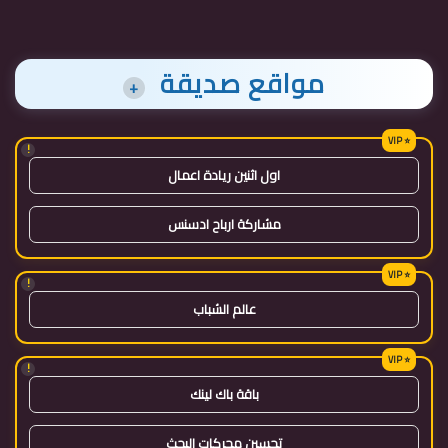
مواقع صديقة
+
!
اول اثنين ريادة اعمال
مشاركة ارباح ادسنس
!
عالم الشباب
!
باقة باك لينك
تحسين محركات البحث