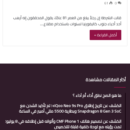
61
0
قالت الشرطة إن رجلاً يبلغ من العمر 81 عامًا، يقول المحققون إنه أرهب
أحد أحياء جنوب كاليفورنيا لسنوات باستخدام مقلاع.…
أكمل القراءة »
أكثر المقالات مشاهدة
ما هو الصح نطق أداء أم آداء ؟
الكشف عن تاريخ إطلاق iQoo Neo 9s Pro+؛ تم تأكيد الشحن مع
Snapdragon 8 Gen 3 SoC وبطارية 5500 مللي أمبير في الساعة
الكشف عن تصميم هاتف CMF Phone 1 وألوانه قبل إطلاقه في 8 يوليو؛
تمت رؤيته مع لوحة خلفية قابلة للتخصيص