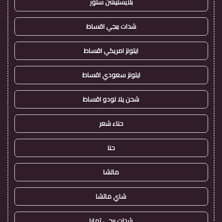
بلايستيشن ستور
شدات ببجي اقساط
ايتونز امريكي اقساط
ايتونز سعودي اقساط
شحن يلا لودو اقساط
حناء شعر
حنا
ماتشا
شاي ماتشا
شدات ببجي تمارا