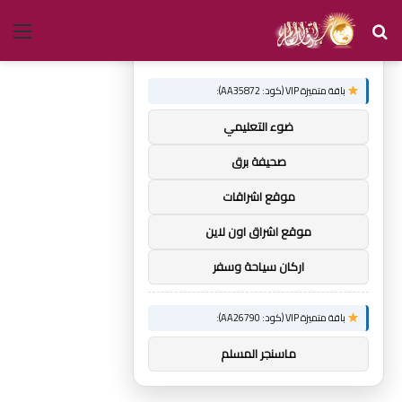
بحث
الق
×
توصيات :
عن
باقة متميزة VIP (كود: AA35872):
ضوء التعليمي
صحيفة برق
موقع اشراقات
موقع اشراق اون لاين
اركان سياحة وسفر
باقة متميزة VIP (كود: AA26790):
ماسنجر المسلم