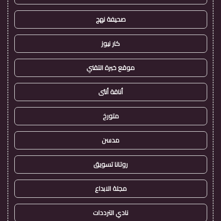
صحيفة نهج
كار نيوز
موقع خبرة التقني
أناقة أنثى
متورخ
مدسن
روتانا تسويق
مجلة الابداع
نادي الترددات