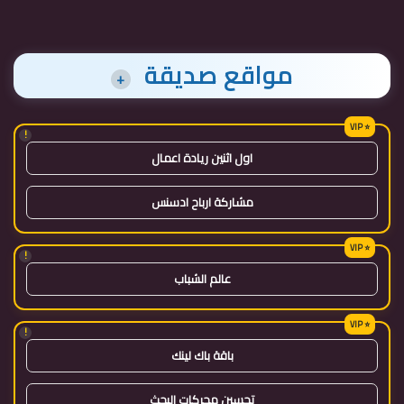
مواقع صديقة
+
!
اول اثنين ريادة اعمال
مشاركة ارباح ادسنس
!
عالم الشباب
!
باقة باك لينك
تحسين محركات البحث