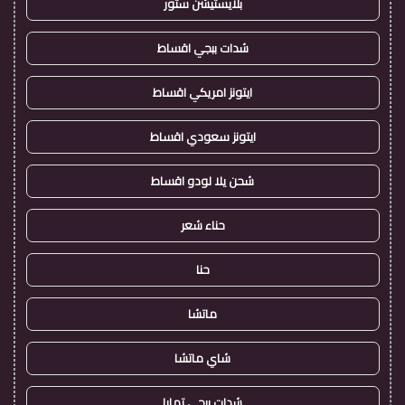
بلايستيشن ستور
شدات ببجي اقساط
ايتونز امريكي اقساط
ايتونز سعودي اقساط
شحن يلا لودو اقساط
حناء شعر
حنا
ماتشا
شاي ماتشا
شدات ببجي تمارا