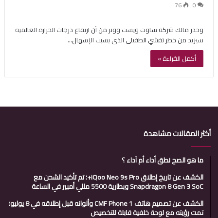
76
0
وحذر مالك شركة ساوث ويست ووتر من أن ارتفاع درجات الحرارة العالمية
سيزيد من خطر تفشي الطفيلي الذي يسبب الإسهال…
أكمل القراءة »
أكثر المقالات مشاهدة
ما هو الصح نطق أداء أم آداء ؟
الكشف عن تاريخ إطلاق iQoo Neo 9s Pro+؛ تم تأكيد الشحن مع
Snapdragon 8 Gen 3 SoC وبطارية 5500 مللي أمبير في الساعة
الكشف عن تصميم هاتف CMF Phone 1 وألوانه قبل إطلاقه في 8 يوليو؛
تمت رؤيته مع لوحة خلفية قابلة للتخصيص