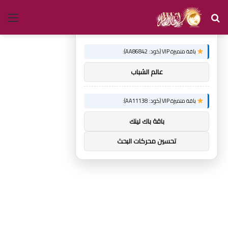
بحث
الق
×
توصيات :
عن
باقة متميزة VIP (كود: AA86842):
عالم الشباب
باقة متميزة VIP (كود: AA11138):
باقة باك لينك
تحسين محركات البحث