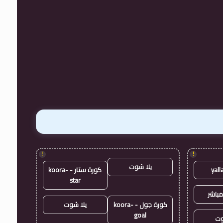
!
!
يلا شوت
yall
كورة ستار - koora-
star
مباشر
كورة جول - koora-
يلا شوت
goal
وت