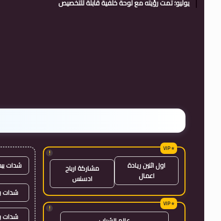
يوليو؛ تمت رؤيته مع لوحة خلفية قابلة للتخصيص
!
شدات بب
اول اثنين ريادة
مشاركة ارباح
اعمال
ادسنس
شدات بب
!
شدات ب
عالم الشباب