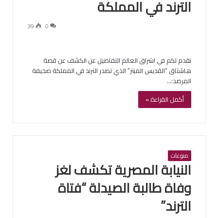
الترند في المملكة
39
0
نقدم لكم في اشراق العالم التفاصيل عن الكشف عن قصة
هاشتاق “القديس المبتز” الذي تصدر الترند في المملكة صحيفة
المرصد:…
أكمل القراءة »
منوعات
النيابة المصرية تكشف لغز
وفاة طالبة الصيدلة “فتاة
الترند”