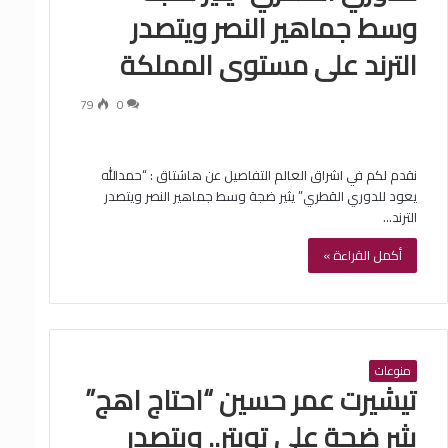
وسط جماهير النصر ويتصدر
الترند على مستوى المملكة
79
0
نقدم لكم في اشراق العالم التفاصيل عن هاشتاق : “حمدالله
يعود للدوري القطري” يثير ضجة وسط جماهير النصر ويتصدر
الترند…
أكمل القراءة »
منوعات
تيشيرت عمر حسين “احتاج اهج”
يثير ضجة على تويتر.. ويتصدر