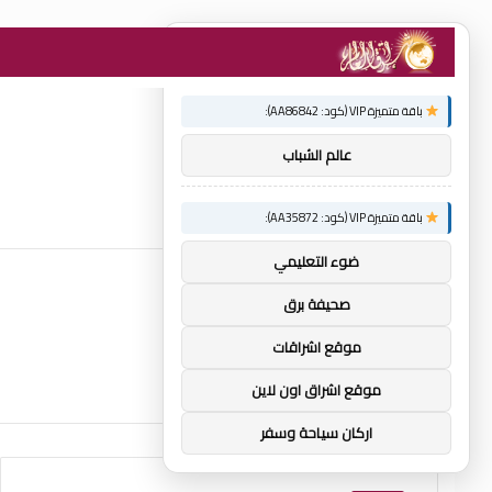
×
توصيات :
باقة متميزة VIP (كود: AA86842):
عالم الشباب
باقة متميزة VIP (كود: AA35872):
ضوء التعليمي
صحيفة برق
موقع اشراقات
موقع اشراق اون لاين
اركان سياحة وسفر