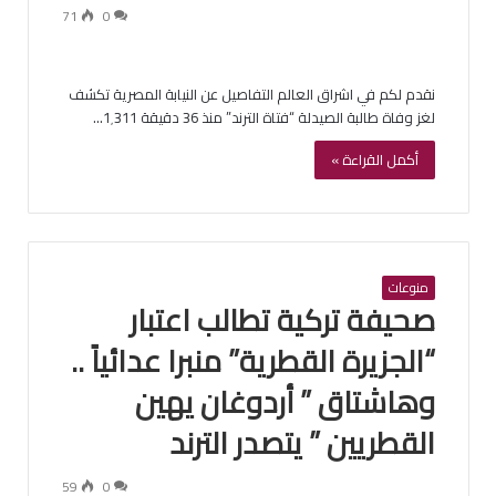
71
0
نقدم لكم في اشراق العالم التفاصيل عن النيابة المصرية تكشف
لغز وفاة طالبة الصيدلة “فتاة الترند” منذ 36 دقيقة 1٬311…
أكمل القراءة »
منوعات
صحيفة تركية تطالب اعتبار
“الجزيرة القطرية” منبرا عدائياً ..
وهاشتاق ” أردوغان يهين
القطريين ” يتصدر الترند
59
0