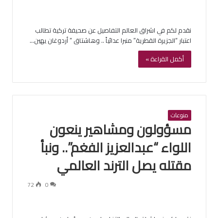
نقدم لكم في اشراق العالم التفاصيل عن صحيفة تركية تطالب
اعتبار “الجزيرة القطرية” منبرا عدائياً .. وهاشتاق ” أردوغان يهين…
أكمل القراءة »
منوعات
مسؤولون ومشاهير ينعون
اللواء “عبدالعزيز الفغم”.. ونبأ
مقتله يصل الترند العالمي
72
0