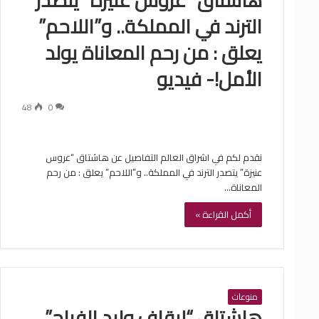
الترند في المملكة.. و”اللاحم”
يعلق : من رحم المعاناة يولد
الأمل!- فيديو
48
0
نقدم لكم في اشراق العالم التفاصيل عن هاشتاق “عروس
عنيزة” يتصدر الترند في المملكة.. و”اللاحم” يعلق : من رحم
المعاناة…
أكمل القراءة »
منوعات
هاشتاق “إيقاف وليد الفراج”