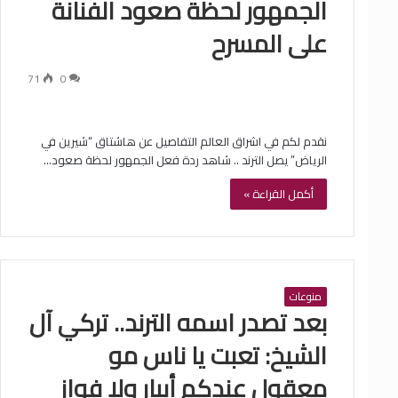
الجمهور لحظة صعود الفنانة
على المسرح
71
0
نقدم لكم في اشراق العالم التفاصيل عن هاشتاق “شيرين في
الرياض” يصل الترند .. شاهد ردة فعل الجمهور لحظة صعود…
أكمل القراءة »
منوعات
بعد تصدر اسمه الترند.. تركي آل
الشيخ: تعبت يا ناس مو
معقول عندكم أبيار ولا فواز