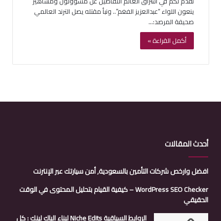
نقدم لكم في اشراق العالم التفاصيل عن مسؤولون ومشاهير
ينعون اللواء “عبدالعزيز الفغم”.. ونبأ مقتله يصل الترند العالمي
صحيفة المرصد:…
أكمل القراءة »
أحدث المقالات
افضل وارخص شركات التأمين بالسعودية, أمن سيارتك عبر الإنترنت
WordPress SEO Checker – كيفية القيام بتحليل المحتوى في الوقت
الحقيقي
الروابط السياقية Niche Edits لبناء الباك لينك : كل