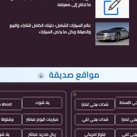
ما تحتاج إلى معرفته
عالم السيارات الشامل: دليلك الكامل للشراء والبيع
والصيانة وكل ما يخص السيارات
مواقع صديقة
+
!
جي اقساط
يلا شوت
شدات ببجي تمارا
a shoot
جي تمارا
شدات ببجي تابي
مباريات اليوم مباشر
برشلونة 
بجي تابي
ايتونز امريكي
ريال مدريد مباشر
يلا ش