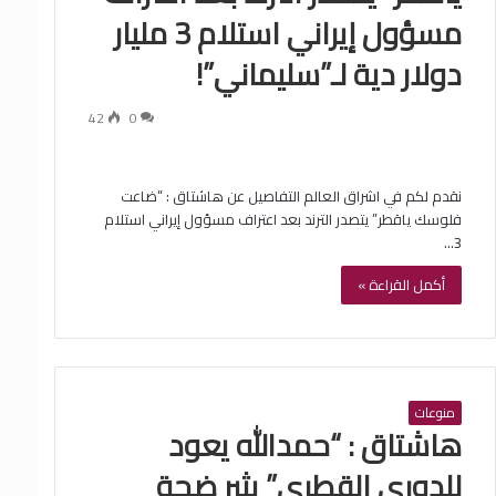
مسؤول إيراني استلام 3 مليار
دولار دية لـ”سليماني”!
42
0
نقدم لكم في اشراق العالم التفاصيل عن هاشتاق : “ضاعت
فلوسك ياقطر” يتصدر الترند بعد اعتراف مسؤول إيراني استلام
3…
أكمل القراءة »
منوعات
هاشتاق : “حمدالله يعود
للدوري القطري” يثير ضجة