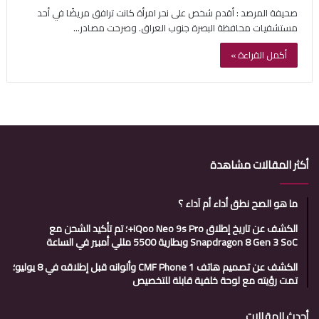
صحيفة المرصد : أقدم شخص على نحر امرأة كانت ترافق مريضًا في أحد
مستشفيات محافظة البصرة جنوب العراق. وصرحت مصادر…
أكمل القراءة »
أكثر المقالات مشاهدة
ما هو الصح نطق أداء أم آداء ؟
الكشف عن تاريخ إطلاق iQoo Neo 9s Pro+؛ تم تأكيد الشحن مع
Snapdragon 8 Gen 3 SoC وبطارية 5500 مللي أمبير في الساعة
الكشف عن تصميم هاتف CMF Phone 1 وألوانه قبل إطلاقه في 8 يوليو؛
تمت رؤيته مع لوحة خلفية قابلة للتخصيص
أحدث المقالات