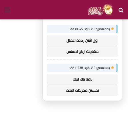
بحث
الق
×
توصيات :
عن
باقة متميزة VIP (كود: AA38045):
اول اثنين ريادة اعمال
مشاركة ارباح ادسنس
باقة متميزة VIP (كود: AA11138):
باقة باك لينك
تحسين محركات البحث