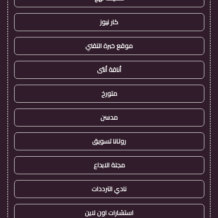
كار نيوز
موقع خبرة التقني
أناقة أنثى
متورخ
مدسن
روتانا تسويق
مجلة الابداع
نادي الترددات
استشارات اون لاين