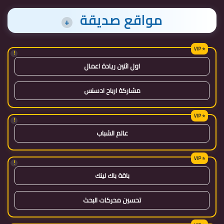
مواقع صديقة
+
!
اول اثنين ريادة اعمال
مشاركة ارباح ادسنس
!
عالم الشباب
!
باقة باك لينك
تحسين محركات البحث