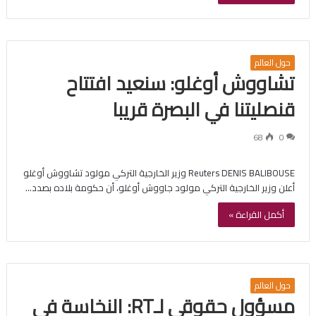
حول العالم
تشاووش أوغلو: سنعيد افتتاح
قنصليتنا في البصرة قريبا
68
0
Reuters DENIS BALIBOUSE وزير الخارجية التركي مولود تشاووش أوغلو
أعلن وزير الخارجية التركي مولود جاووش أوغلو، أن حكومة بلاده بصدد…
أكمل القراءة »
حول العالم
مسؤول حقوقي لـRT: النخاسة في