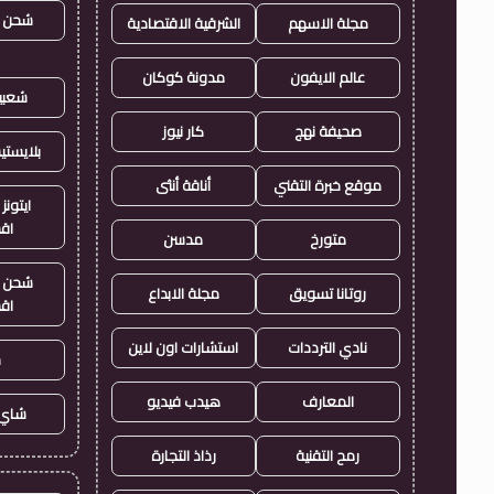
شحن ي
مجلة الاسهم
الشرقية الاقتصادية
عالم الايفون
مدونة كوكان
شعبي
صحيفة نهج
كار نيوز
بلايست
موقع خبرة التقني
أناقة أنثى
ايتونز
اق
متورخ
مدسن
شحن ي
روتانا تسويق
مجلة الابداع
اق
نادي الترددات
استشارات اون لاين
ح
المعارف
هيدب فيديو
شاي 
رمح التقنية
رذاذ التجارة