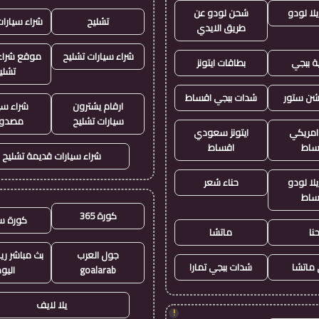
لا لودو
شحن لودو عن
تشليح
شراء سيارا
طريق الايدي
شراء سيارات تشليح
موقع شراء 
ة ببجي
بطاقات ايتونز
تشلي
يشن ستور
شدات ببجي اقساط
ارقام يشترون
شراء سي
سيارات تشليح
مصدو
 امريكي
ايتونز سعودي
ساط
اقساط
شراء سيارات قديمة تشليح
لا لودو
حناء شعر
ساط
كورة 365
كورة س
نا
ماتشا
جول العرب
بث مباشر ري
ماتشا
شدات ببجي تمارا
goalarab
اليو
يلا لايف
!