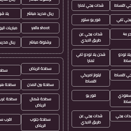
جي اقساط
شدات ببجي تمارا
ريال مدريد مباشر
يلا ش
بجي تابي
فور يو ستور
yalla shoot
مباريات الي
 4u
شدات ببجي عن
طريق الايدي
برشلونة مباشر
ريال مدريد
لا لودو
شحن يلا لودو تابي
ساط
تمارا
سطحة الرياض
سطح
جي اقساط
ايتونز امريكي
اقساط
سطحة بين المدن
سطحة هيد
ز سعودي
فور يو
سطحة شمال
سطحة غرب 
ساط
الرياض
ات ببجي
شدات ببجي عن
سطحة جنوب
اقرب س
طريق الايدي
الرياض