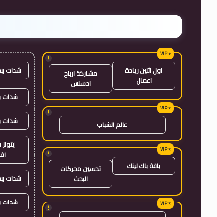
!
شدات بب
اول اثنين ريادة
مشاركة ارباح
اعمال
ادسنس
شدات بب
!
شدات ب
عالم الشباب
ايتون
!
اق
باقة باك لينك
تحسين محركات
شدات بب
البحث
شدات ب
!