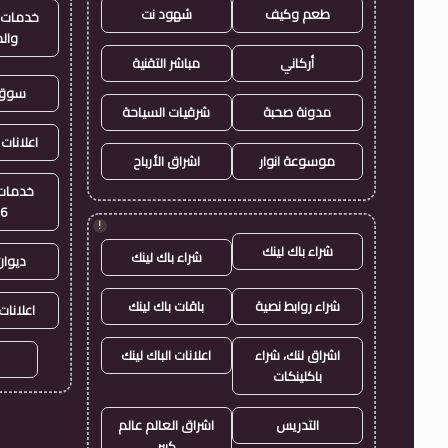
طعم وكيف
شهود نت
خدمات ا
وال
أركاني
مباشر التقنية
سوق 
مدونة صحبة
شرقيات السياحة
اعلانات 
موسوعة انوار
اشراق الأرباح
خدمات 
26
!
شراء باك لينك
شراء باك لينك
ديوان
شراء روابط نصية
باقات باك لينك
اعلانات
اشراق لنك، شراء
اعلانات الباك لينك
باكلينكات
التدريس
اشراق العالم عالم
كبير