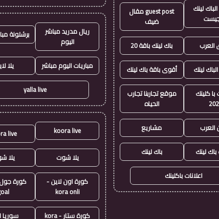
لباك لينك
guest post مقال
جيست
ضيف
ريال مدريد مباشر
برشلونة مبا
اليوم
العرب
باك لينك باقة 20
مباريات اليوم مباشر
يلا لا
الباك لينك
أقوى باقة باك لينك
yalla live
با كلينك
موقع تجاربنا تجارب
20
الحياه
 العرب
مشاريع
koora live
ra live
 باك لينك
باك لينك
يلا شوت
يلا ش
اعلانات باكلينك
كورة اون لاين -
goal
kora onli
كورة ستار - kora
سوريا ل