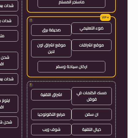
ماسنجر المسلم
شدات بب
شدات ب
!
ضوء التعليمي
صحيفة برق
متجر
موقع اشراقات
موقع اشراق اون
لاين
شحن ي
اق
اركان سياحة وسفر
شدات بب
!
مسك الكلمات في
اشراق التقنية
قوقل
ايتون
اق
ان سفن
مرابع التكنولوجيا
شحن شد
خيال التقنية
شوف ويب