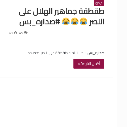
فيديو
طقطقة جماهير الهلال على
النصر
#صداره_بس
68
49
صداره_بس النصر الاتحاد طقطقة على النصر. source
أكمل القراءة »