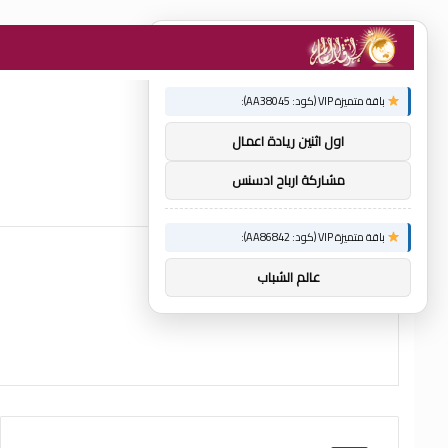
×
توصيات :
باقة متميزة VIP (كود: AA38045):
اول اثنين ريادة اعمال
مشاركة ارباح ادسنس
باقة متميزة VIP (كود: AA86842):
عالم الشباب