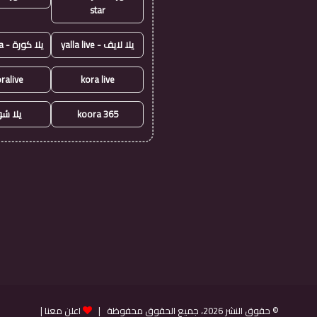
star
يلا لايف - yalla live
يلا كورة - yallakora
ralive
kora live
koora 365
يلا ش
© حقوق النشر 2026، جميع الحقوق محفوظة |
اعلن معنا
|