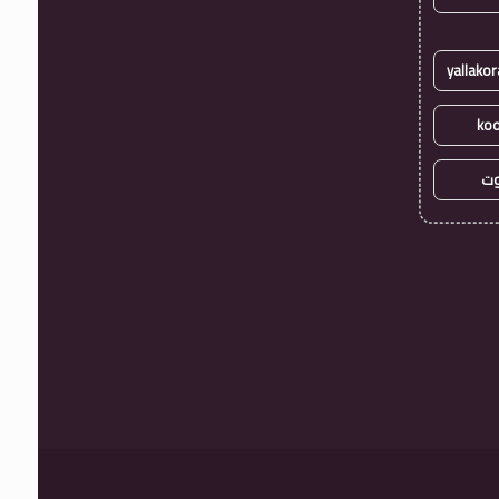
koo
وت