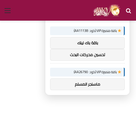
بحث
الق
×
توصيات :
عن
باقة متميزة VIP (كود: AA11138):
باقة باك لينك
تحسين محركات البحث
باقة متميزة VIP (كود: AA26790):
ماسنجر المسلم