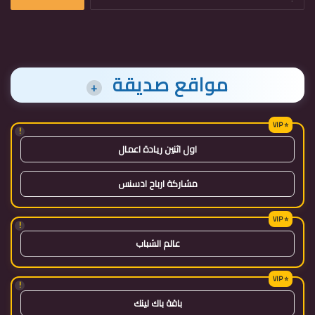
عن:
مواقع صديقة
+
!
اول اثنين ريادة اعمال
مشاركة ارباح ادسنس
!
عالم الشباب
!
باقة باك لينك