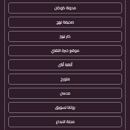
مدونة كوكان
صحيفة نهج
كار نيوز
موقع خبرة التقني
أناقة أنثى
متورخ
مدسن
روتانا تسويق
مجلة الابداع