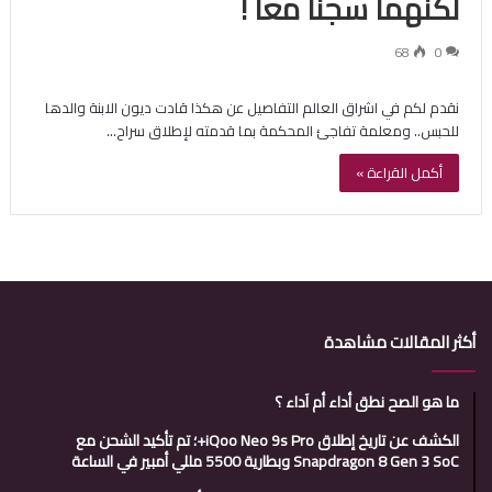
لكنهما سجنا معا !
68
0
نقدم لكم في اشراق العالم التفاصيل عن هكذا قادت ديون الابنة والدها
للحبس.. ومعلمة تفاجئ المحكمة بما قدمته لإطلاق سراح…
أكمل القراءة »
أكثر المقالات مشاهدة
ما هو الصح نطق أداء أم آداء ؟
الكشف عن تاريخ إطلاق iQoo Neo 9s Pro+؛ تم تأكيد الشحن مع
Snapdragon 8 Gen 3 SoC وبطارية 5500 مللي أمبير في الساعة