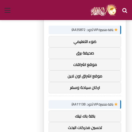
بحث
الق
×
توصيات :
عن
باقة متميزة VIP (كود: AA35872):
ضوء التعليمي
صحيفة برق
موقع اشراقات
موقع اشراق اون لاين
اركان سياحة وسفر
باقة متميزة VIP (كود: AA11138):
باقة باك لينك
تحسين محركات البحث