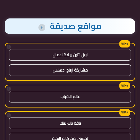
مواقع صديقة
+
!
اول اثنين ريادة اعمال
مشاركة ارباح ادسنس
!
عالم الشباب
!
باقة باك لينك
تحسين محركات البحث