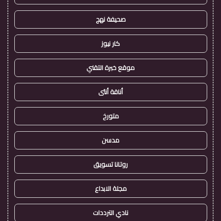
صحيفة نهج
كار نيوز
موقع خبرة التقني
أناقة أنثى
متورخ
مدسن
روتانا تسويق
مجلة الابداع
نادي الترددات