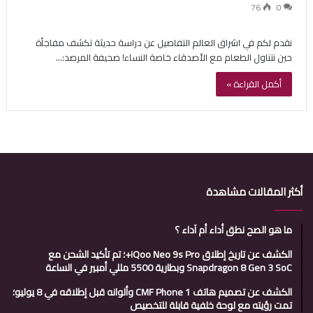
76
0
نقدم لكم في اشراق العالم التفاصيل عن دراسة حديثة تكشف مفاجأة
حين نتناول الطعام مع الأصدقاء خاصة النساء! صحيفة المرصد:…
أكمل القراءة »
أكثر المقالات مشاهدة
ما هو الصح نطق أداء أم آداء ؟
الكشف عن تاريخ إطلاق iQoo Neo 9s Pro+؛ تم تأكيد الشحن مع
Snapdragon 8 Gen 3 SoC وبطارية 5500 مللي أمبير في الساعة
الكشف عن تصميم هاتف CMF Phone 1 وألوانه قبل إطلاقه في 8 يوليو؛
تمت رؤيته مع لوحة خلفية قابلة للتخصيص