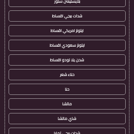
بلايستيشن ستور
شدات ببجي اقساط
ايتونز امريكي اقساط
ايتونز سعودي اقساط
شحن يلا لودو اقساط
حناء شعر
حنا
ماتشا
شاي ماتشا
شدات ببجي تمارا