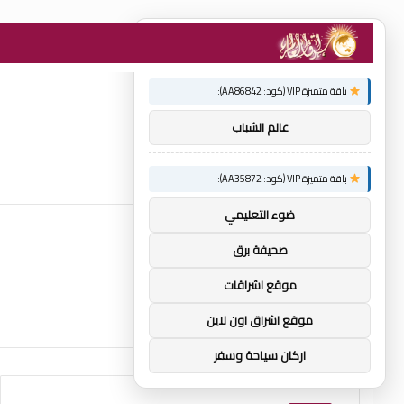
×
توصيات :
باقة متميزة VIP (كود: AA86842):
عالم الشباب
باقة متميزة VIP (كود: AA35872):
ضوء التعليمي
صحيفة برق
موقع اشراقات
موقع اشراق اون لاين
اركان سياحة وسفر