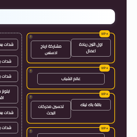
!
شدات بب
اول اثنين ريادة
مشاركة ارباح
اعمال
ادسنس
شدات بب
!
شدات ب
عالم الشباب
ايتون
!
اق
باقة باك لينك
تحسين محركات
شدات بب
البحث
شدات ب
!