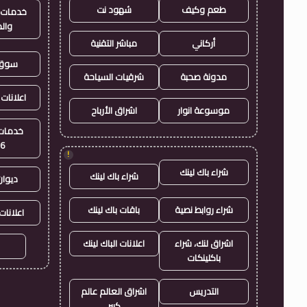
طعم وكيف
شهود نت
خدمات ا
وال
أركاني
مباشر التقنية
سوق 
مدونة صحبة
شرقيات السياحة
اعلانات 
موسوعة انوار
اشراق الأرباح
خدمات 
26
!
شراء باك لينك
شراء باك لينك
ديوان
شراء روابط نصية
باقات باك لينك
اعلانات
اشراق لنك، شراء
اعلانات الباك لينك
باكلينكات
التدريس
اشراق العالم عالم
كبير