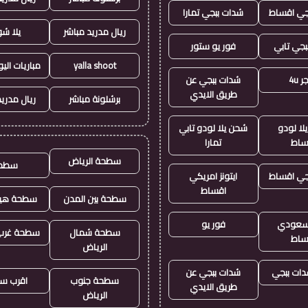
جي اقساط
شدات ببجي تمارا
ريال مدريد مباشر
يلا ش
بجي تابي
فور يو ستور
yalla shoot
مباريات الي
 4u
شدات ببجي عن
طريق الايدي
برشلونة مباشر
ريال مدريد
لا لودو
شحن يلا لودو تابي
ساط
تمارا
سطحة الرياض
سطح
جي اقساط
ايتونز امريكي
اقساط
سطحة بين المدن
سطحة هيد
ز سعودي
فور يو
سطحة شمال
سطحة غرب 
ساط
الرياض
ات ببجي
شدات ببجي عن
سطحة جنوب
اقرب س
طريق الايدي
الرياض