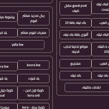
لباك لينك
guest post مقال
جيست
ضيف
ريال مدريد مباشر
برشلونة مبا
اليوم
العرب
باك لينك باقة 20
مباريات اليوم مباشر
يلا لا
الباك لينك
أقوى باقة باك لينك
yalla live
با كلينك
موقع تجاربنا تجارب
20
الحياه
 العرب
مشاريع
koora live
ra live
 باك لينك
باك لينك
يلا شوت
يلا ش
اعلانات باكلينك
كورة اون لاين -
goal
kora onli
كورة ستار - kora
سوريا ل