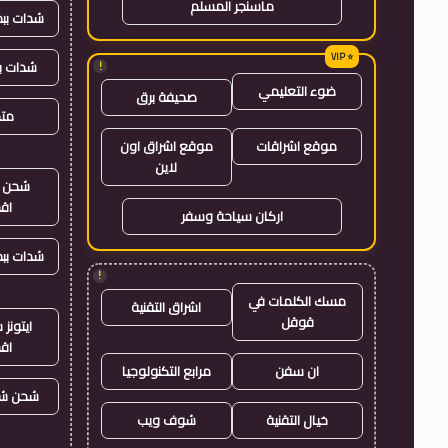
ماسنجر المسلم
شدات بب
شدات ب
!
ضوء التعليمي
صحيفة برق
متجر
موقع اشراقات
موقع اشراق اون
لاين
شحن ي
اق
اركان سياحة وسفر
شدات بب
!
مسك الكلمات في
اشراق التقنية
قوقل
ايتون
اق
ان سفن
مرابع التكنولوجيا
شحن شد
خيال التقنية
شوف ويب