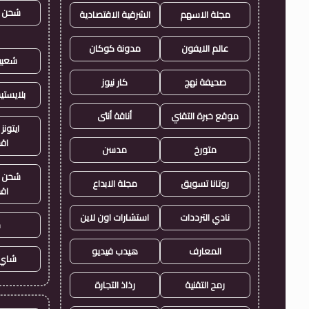
شحن ي
مجلة الاسهم
الشرقية الاقتصادية
عالم الايفون
مدونة كوكان
شعبي
صحيفة نهج
كار نيوز
بلايست
موقع خبرة التقني
أناقة أنثى
ايتونز
اق
متورخ
مدسن
شحن ي
روتانا تسويق
مجلة الابداع
اق
نادي الترددات
استشارات اون لاين
ح
المعارف
هيدب فيديو
شاي 
رمح التقنية
رذاذ التجارة