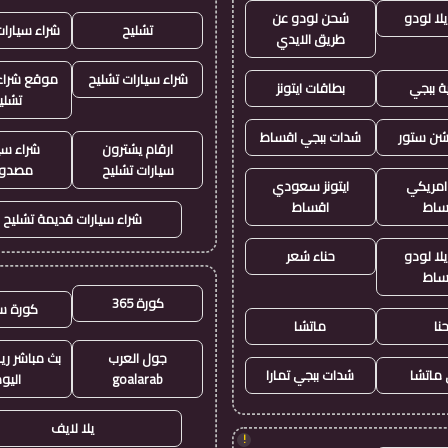
لا لودو
شحن لودو عن
تشليح
شراء سيارا
طريق الايدي
شراء سيارات تشليح
موقع شراء 
ة ببجي
بطاقات ايتونز
تشلي
يشن ستور
شدات ببجي اقساط
ارقام يشترون
شراء سي
سيارات تشليح
مصدو
 امريكي
ايتونز سعودي
ساط
اقساط
شراء سيارات قديمة تشليح
لا لودو
حناء شعر
ساط
كورة 365
كورة س
نا
ماتشا
جول العرب
بث مباشر ري
ماتشا
شدات ببجي تمارا
goalarab
اليو
يلا لايف
!