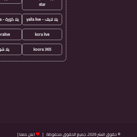
star
يلا لايف - yalla live
يلا كورة - yallakora
ralive
kora live
koora 365
يلا ش
© حقوق النشر 2026، جميع الحقوق محفوظة |
اعلن معنا
|