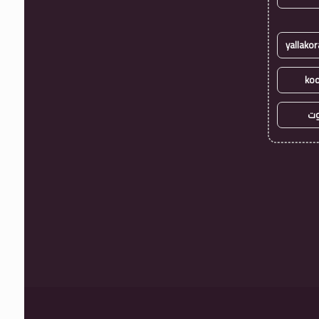
koo
وت