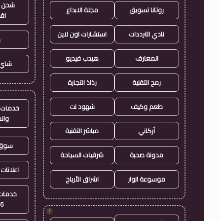
شحن ي
روتانا تسويق
مجلة الابداع
اق
نادي الترددات
استشارات اون لاين
ح
المعارف
هيدب فيديو
شاي 
رمح التقنية
رذاذ التجارة
طعم وكيف
شهود نت
خدمات ا
وال
أركاني
مباشر التقنية
سوق 
مدونة صحبة
شرقيات السياحة
اعلانات 
موسوعة انوار
اشراق الأرباح
خدمات 
26
!