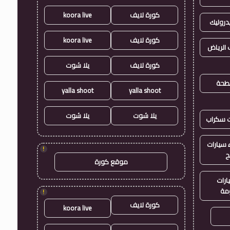
كورة لايف
koora live
روليك
كورة لايف
koora live
الرياض
كورة لايف
يلا شوت
طحة
yalla shoot
yalla shoot
يلا شوت
يلا شوت
ت سكراب
سيارات
!
ح
موقع كورة
ارات
مة
!
كورة لايف
koora live