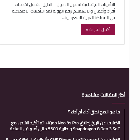
التأمينات الاجتماعية تسجيل الدخول – الدليل الشامل لخدمات
أفراد وأعمال والاستعلام برقم الهوية تُعد التأمينات الاجتماعية
في المملكة العربية السعودية…
أكمل القراءة »
أكثر المقالات مشاهدة
ما هو الصح نطق أداء أم آداء ؟
الكشف عن تاريخ إطلاق iQoo Neo 9s Pro+؛ تم تأكيد الشحن مع
Snapdragon 8 Gen 3 SoC وبطارية 5500 مللي أمبير في الساعة
الكشف عن تصميم هاتف CMF Phone 1 وألوانه قبل إطلاقه في 8