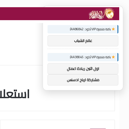
×
توصيات :
باقة متميزة VIP (كود: AA86842):
عالم الشباب
باقة متميزة VIP (كود: AA38045):
اول اثنين ريادة اعمال
مشاركة ارباح ادسنس
استعلا