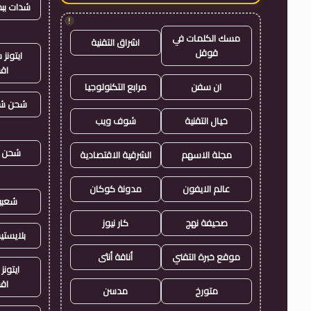
شدات بب
!
مسك الكلمات في
اشراق التقنية
قوقل
ايتون
اق
ان سفن
مرابع التكنولوجيا
شحن شد
خيال التقنية
شوف ويب
شحن ي
مجلة الاسهم
الشرقية الاقتصادية
عالم الايفون
مدونة كوكان
شعبي
صحيفة نهج
كار نيوز
بلايست
موقع خبرة التقني
أناقة أنثى
ايتونز
اق
متورخ
مدسن