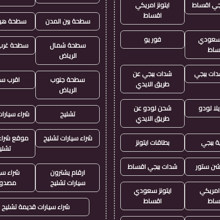
جي اقساط
ايتونز امريكي
اقساط
سطحة بين المدن
سطحة هيد
ز سعودي
فور يو
سطحة شمال
سطحة غرب 
ساط
الرياض
ات ببجي
شدات ببجي عن
سطحة جنوب
اقرب س
طريق الايدي
الرياض
لا لودو
شحن لودو عن
تشليح
شراء سيارا
طريق الايدي
شراء سيارات تشليح
موقع شراء 
ة ببجي
بطاقات ايتونز
تشلي
يشن ستور
شدات ببجي اقساط
ارقام يشترون
شراء سي
سيارات تشليح
مصدو
 امريكي
ايتونز سعودي
ساط
اقساط
شراء سيارات قديمة تشليح