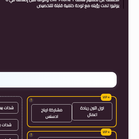
يوليو؛ تمت رؤيته مع لوحة خلفية قابلة للتخصيص
!
شدات بب
اول اثنين ريادة
مشاركة ارباح
اعمال
ادسنس
شدات بب
!