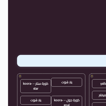
!
!
يلا شوت
yall
كورة ستار - koora-
star
مباشر
كورة جول - koora-
يلا شوت
goal