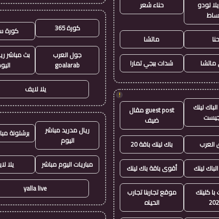
لا لودو
حناء شعر
ساط
كورة 365
كورة س
نا
ماتشا
جول العرب
بث مباشر ري
ماتشا
شدات ببجي تمارا
goalarab
اليو
يلا لايف
!
لباك لينك
guest post مقال
جيست
ضيف
ريال مدريد مباشر
برشلونة مبا
اليوم
العرب
باك لينك باقة 20
مباريات اليوم مباشر
يلا لا
الباك لينك
أقوى باقة باك لينك
yalla live
با كلينك
موقع تجاربنا تجارب
20
الحياه