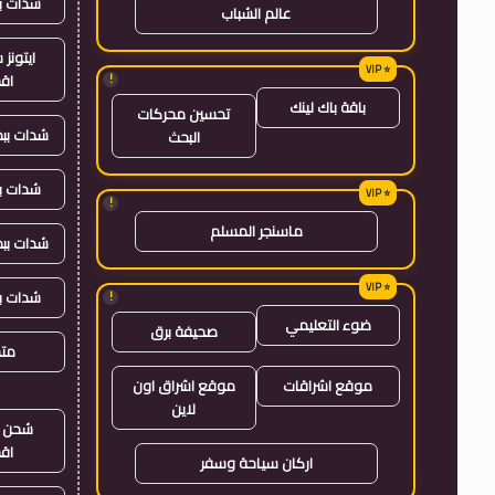
شدات ب
عالم الشباب
ايتون
!
اق
باقة باك لينك
تحسين محركات
شدات بب
البحث
شدات ب
!
ماسنجر المسلم
شدات بب
شدات ب
!
ضوء التعليمي
صحيفة برق
متجر
موقع اشراقات
موقع اشراق اون
لاين
شحن ي
اق
اركان سياحة وسفر