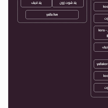
يلا شوت زون
يلا لايف
koo
yalla live
وت
كورة جول - kora
ايف
koo
وت