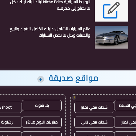
الروابط السياقية Niche Edits لبناء الباك لينك : كل
ما تحتاج إلى معرفته
عالم السيارات الشامل: دليلك الكامل للشراء والبيع
والصيانة وكل ما يخص السيارات
مواقع صديقة
+
!
جي اقساط
يلا شوت
شدات ببجي تمارا
a shoot
جي تمارا
شدات ببجي تابي
مباريات اليوم مباشر
برشلونة 