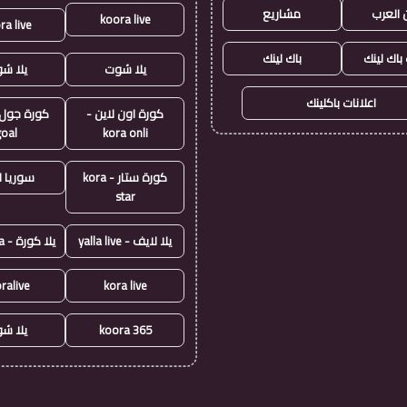
 العرب
مشاريع
koora live
ra live
 باك لينك
باك لينك
يلا شوت
يلا ش
اعلانات باكلينك
كورة اون لاين -
goal
kora onli
كورة ستار - kora
سوريا ل
star
يلا لايف - yalla live
يلا كورة - yallakora
ralive
kora live
koora 365
يلا ش