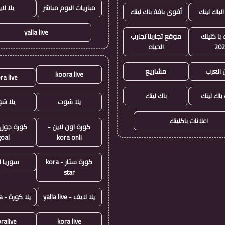
مباريات اليوم مباشر
يلا لا
الباك لينك
أقوى باقة باك لينك
yalla live
با كلينك
موقع تجاربنا تجارب
20
الحياه
 العرب
مشاريع
koora live
ra live
 باك لينك
باك لينك
يلا شوت
يلا ش
اعلانات باكلينك
كورة اون لاين -
goal
kora onli
كورة ستار - kora
سوريا ل
star
يلا لايف - yalla live
يلا كورة - yallakora
ralive
kora live