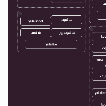
يف
!
يلا شوت
yalla shoot
!
يلا شوت زون
يلا لايف
koo
yalla live
وت
كورة جول - kora
ايف
koo