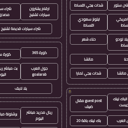
يشن ستور
شدات ببجي اقساط
ارقام يشترون
شراء سي
سيارات تشليح
مصدو
 امريكي
ايتونز سعودي
ساط
اقساط
شراء سيارات قديمة تشليح
لا لودو
حناء شعر
ساط
كورة 365
كورة س
نا
ماتشا
جول العرب
بث مباشر ري
ماتشا
شدات ببجي تمارا
goalarab
اليو
يلا لايف
!
لباك لينك
guest post مقال
جيست
ضيف
ريال مدريد مباشر
برشلونة مبا
اليوم
العرب
باك لينك باقة 20