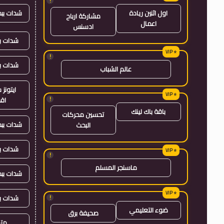
!
شدات بب
اول اثنين ريادة
مشاركة ارباح
اعمال
ادسنس
شدات بب
!
شدات ب
عالم الشباب
ايتون
!
اق
باقة باك لينك
تحسين محركات
شدات بب
البحث
شدات ب
!
ماسنجر المسلم
شدات بب
شدات ب
!
ضوء التعليمي
صحيفة برق
متجر