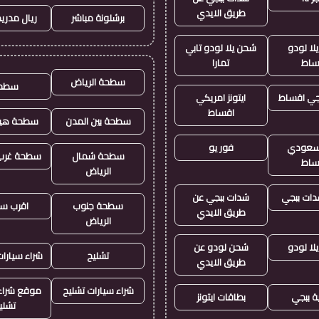
طريق الايدي
برشلونة مباشر
ريال مدريد
لا لودو
شحن يلا لودو تابي
ساط
تمارا
سطحة الرياض
سطح
جي اقساط
ايتونز امريكي
اقساط
سطحة بين المدن
سطحة هيد
ز سعودي
فور يو
سطحة شمال
سطحة غرب 
ساط
الرياض
ات ببجي
شدات ببجي عن
سطحة جنوب
اقرب س
طريق الايدي
الرياض
لا لودو
شحن لودو عن
تشليح
شراء سيارا
طريق الايدي
شراء سيارات تشليح
موقع شراء 
ة ببجي
بطاقات ايتونز
تشلي