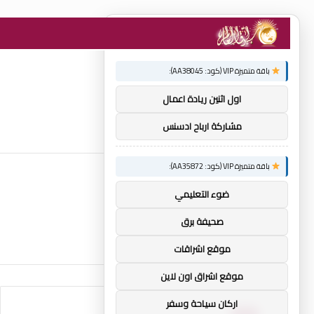
×
توصيات :
باقة متميزة VIP (كود: AA38045):
اول اثنين ريادة اعمال
مشاركة ارباح ادسنس
باقة متميزة VIP (كود: AA35872):
ضوء التعليمي
صحيفة برق
موقع اشراقات
موقع اشراق اون لاين
اركان سياحة وسفر