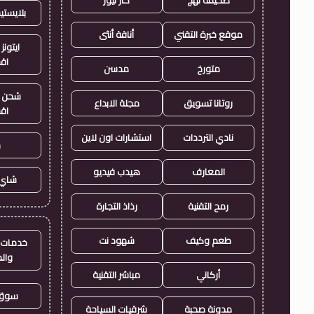
بلايست
موقع خبرة التقني
أناقة أنثى
ايتونز
اق
متورخ
مدسن
شحن ي
روتانا تسويق
مجلة الابداع
اق
نادي الترددات
استشارات اون لاين
ح
المعارف
هيدب فيديو
شاي 
رمح التقنية
رذاذ التجارة
طعم وكيف
شهود نت
خدمات ا
وال
أركاني
مباشر التقنية
سوق 
مدونة صحبة
شرقيات السياحة