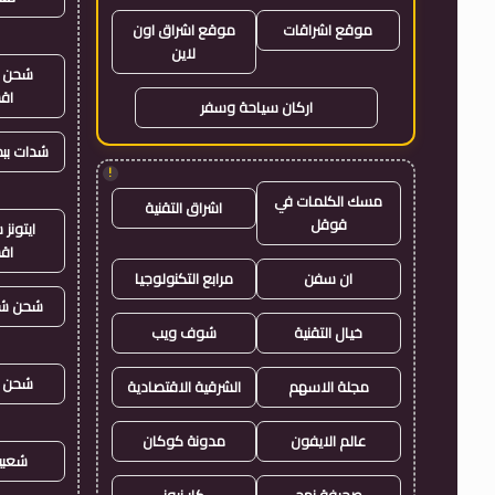
موقع اشراقات
موقع اشراق اون
لاين
شحن ي
اق
اركان سياحة وسفر
شدات بب
!
مسك الكلمات في
اشراق التقنية
قوقل
ايتون
اق
ان سفن
مرابع التكنولوجيا
شحن شد
خيال التقنية
شوف ويب
شحن ي
مجلة الاسهم
الشرقية الاقتصادية
عالم الايفون
مدونة كوكان
شعبي
صحيفة نهج
كار نيوز