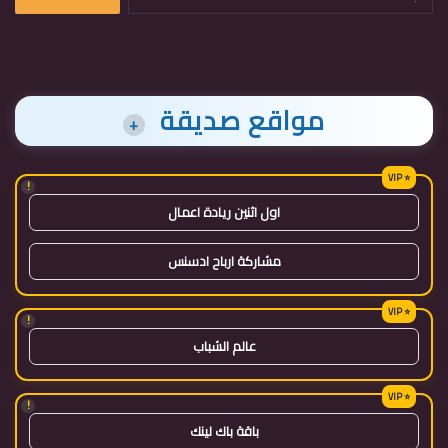
عن:
مواقع صديقة
+
!
اول اثنين ريادة اعمال
مشاركة ارباح ادسنس
!
عالم الشباب
!
باقة باك لينك