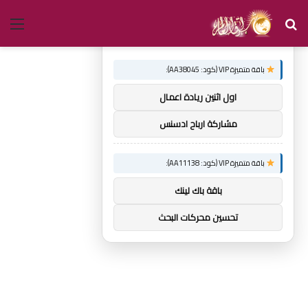
بحث
الق
×
توصيات :
عن
باقة متميزة VIP (كود: AA38045):
اول اثنين ريادة اعمال
مشاركة ارباح ادسنس
باقة متميزة VIP (كود: AA11138):
باقة باك لينك
تحسين محركات البحث