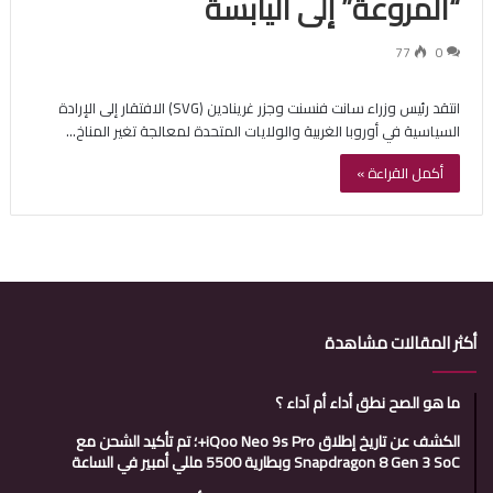
“المروعة” إلى اليابسة
77
0
انتقد رئيس وزراء سانت فنسنت وجزر غرينادين (SVG) الافتقار إلى الإرادة
السياسية في أوروبا الغربية والولايات المتحدة لمعالجة تغير المناخ…
أكمل القراءة »
أكثر المقالات مشاهدة
ما هو الصح نطق أداء أم آداء ؟
الكشف عن تاريخ إطلاق iQoo Neo 9s Pro+؛ تم تأكيد الشحن مع
Snapdragon 8 Gen 3 SoC وبطارية 5500 مللي أمبير في الساعة