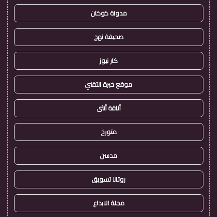
مدونة كوكان
صحيفة نهج
كار نيوز
موقع خبرة التقني
أناقة أنثى
متورخ
مدسن
روتانا تسويق
مجلة الابداع