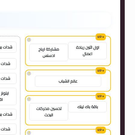
!
شدات بب
اول اثنين ريادة
مشاركة ارباح
اعمال
ادسنس
شدات ب
!
شدات ب
عالم الشباب
ايتون
!
اق
باقة باك لينك
تحسين محركات
شدات بب
البحث
شدات ب
!