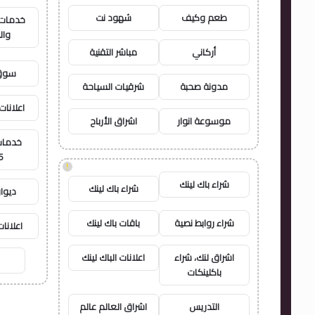
طعم وكيف
شهود نت
خدمات ا
وال
أركاني
مباشر التقنية
سوق 
مدونة صحبة
شرقيات السياحة
اعلانات 
موسوعة انوار
اشراق الأرباح
خدمات 
6
!
شراء باك لينك
شراء باك لينك
ديوا
شراء روابط نصية
باقات باك لينك
اعلانات
اشراق لنك، شراء
اعلانات الباك لينك
باكلينكات
التدريس
اشراق العالم عالم