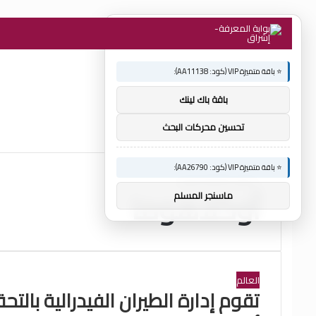
×
🚀 توصيات :
⭐ باقة متميزة VIP (كود: AA11138):
باقة باك لينك
تحسين محركات البحث
⭐ باقة متميزة VIP (كود: AA26790):
الرئيسية
/
أوكلاهوما
أوكلاهوما
ماسنجر المسلم
العالم