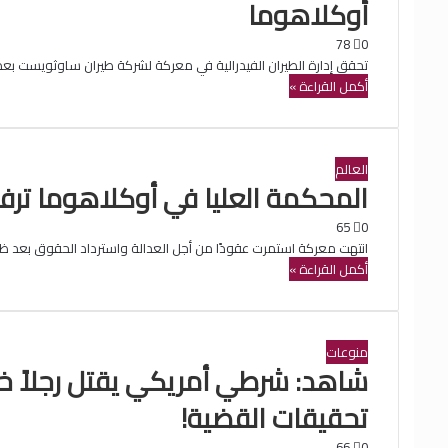
أوكلاهوما
78
0
تحقق إدارة الطيران الفيدرالية في معركة لشركة طيران ساوثويست بع
أكمل القراءة »
العالم
المحكمة العليا في أوكلاهوما تر
65
0
انتهت معركة استمرت عقودًا من أجل العدالة واسترداد الحقوق بعد ظه
أكمل القراءة »
منوعات
شاهد: شرطي أمريكي يقتل رجلاً خ
تحقيقات القضية!
66
0