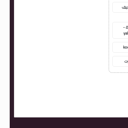
ايف
ة -
ya
ko
وت