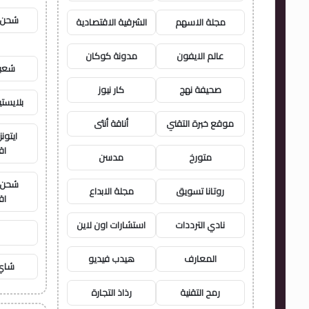
شحن ي
مجلة الاسهم
الشرقية الاقتصادية
عالم الايفون
مدونة كوكان
شعبي
صحيفة نهج
كار نيوز
بلايست
موقع خبرة التقني
أناقة أنثى
ايتون
اق
متورخ
مدسن
شحن ي
روتانا تسويق
مجلة الابداع
اق
نادي الترددات
استشارات اون لاين
المعارف
هيدب فيديو
شاي 
رمح التقنية
رذاذ التجارة