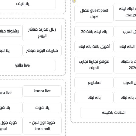
!
يلا لايف
لباك لينك
guest post مقال
جيست
ضيف
ريال مدريد مباشر
برشلونة مباش
العرب
باك لينك باقة 20
اليوم
الباك لينك
أقوى باقة باك لينك
مباريات اليوم مباشر
يلا لا
با كلينك
موقع تجاربنا تجارب
yalla live
202
الحياه
ن العرب
مشاريع
koora live
ra live
 باك لينك
باك لينك
يلا شوت
يلا ش
اعلانات باكلينك
كورة اون لاين -
goal
kora onli