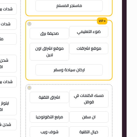
ماسنجر المسلم
شدات بب
شدات ب
!
ضوء التعليمي
صحيفة برق
متج
موقع اشراقات
موقع اشراق اون
لاين
شحن ي
اق
اركان سياحة وسفر
شدات بب
!
مسك الكلمات في
اشراق التقنية
قوقل
ايتون
اق
ان سفن
مرابع التكنولوجيا
شحن شد
خيال التقنية
شوف ويب