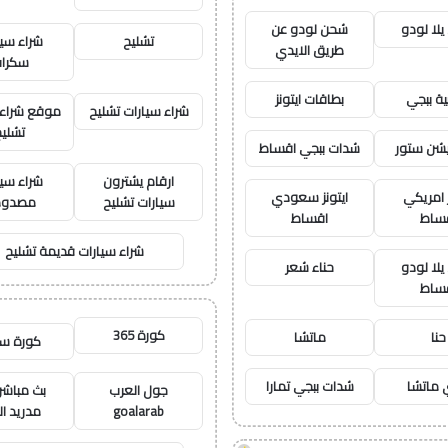
لا لودو
شحن لودو عن
تشليح
شراء سيا
طريق الايدي
سكرا
ة ببجي
بطاقات ايتونز
شراء سيارات تشليح
موقع شراء 
تشليح
يشن ستور
شدات ببجي اقساط
ارقام يشترون
شراء سيا
ز امريكي
ايتونز سعودي
سيارات تشليح
مصدوم
ساط
اقساط
شراء سيارات قديمة تشليح
لا لودو
حناء شعر
ساط
كورة 365
حنا
ماتشا
كورة س
ماتشا
شدات ببجي تمارا
جول العرب
بث مباشر 
goalarab
مدريد ال