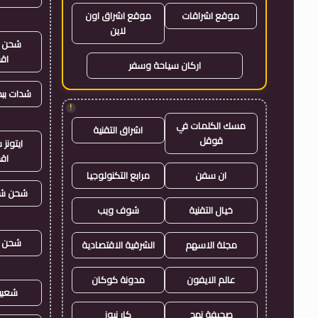
موقع اشراقات
موقع اشراق اون
لاين
شحن ي
اق
اركان سياحة وسفر
شدات بب
!
مسك الكلمات في
اشراق التقنية
قوقل
ايتون
اق
ان سفن
مرابع التكنولوجيا
شحن شد
خيال التقنية
شوف ويب
شحن ي
مجلة الاسهم
الشرقية الاقتصادية
عالم الايفون
مدونة كوكان
شعبي
صحيفة نهج
كار نيوز