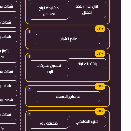
شدات بب
اول اثنين ريادة
مشاركة ارباح
اعمال
ادسنس
شدات بب
!
شدات ب
عالم الشباب
ايتون
!
اق
باقة باك لينك
تحسين محركات
شدات بب
البحث
شدات ب
!
ماسنجر المسلم
شدات بب
شدات ب
!
ضوء التعليمي
صحيفة برق
متجر