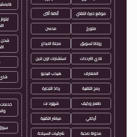
بلايست
موقع خبرة التقني
أناقة أنثى
ايتونز
اق
متورخ
مدسن
شحن ي
روتانا تسويق
مجلة الابداع
اق
نادي الترددات
استشارات اون لاين
ح
المعارف
هيدب فيديو
شاي 
رمح التقنية
رذاذ التجارة
طعم وكيف
شهود نت
خدمات ا
وال
أركاني
مباشر التقنية
سوق 
مدونة صحبة
شرقيات السياحة