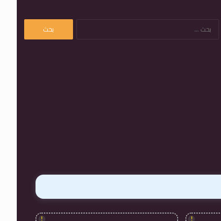
البحث
عن:
!
!