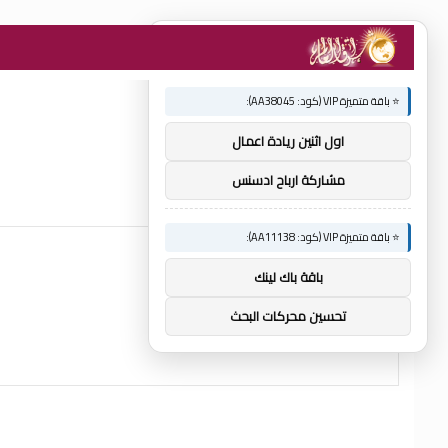
×
🚀 توصيات :
⭐ باقة متميزة VIP (كود: AA38045):
اول اثنين ريادة اعمال
مشاركة ارباح ادسنس
⭐ باقة متميزة VIP (كود: AA11138):
باقة باك لينك
تحسين محركات البحث