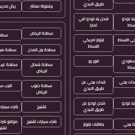
طريق الايدي
برشلونة مباشر
ريال مدريد
لا لودو
شحن يلا لودو تابي
ساط
تمارا
سطحة الرياض
سطح
جي اقساط
ايتونز امريكي
اقساط
سطحة بين المدن
سطحة هيد
ز سعودي
فور يو
سطحة شمال
سطحة غرب 
ساط
الرياض
ات ببجي
شدات ببجي عن
سطحة جنوب
اقرب س
طريق الايدي
الرياض
لا لودو
شحن لودو عن
تشليح
شراء سيارا
طريق الايدي
شراء سيارات تشليح
موقع شراء 
ة ببجي
بطاقات ايتونز
تشلي