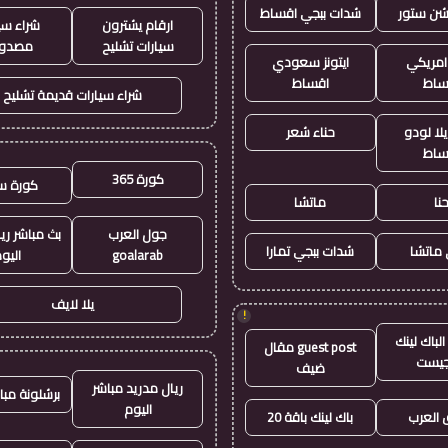
يشن ستور
شدات ببجي اقساط
ارقام يشترون
شراء سي
سيارات تشليح
مصدو
 امريكي
ايتونز سعودي
ساط
اقساط
شراء سيارات قديمة تشليح
لا لودو
حناء شعر
ساط
كورة 365
كورة س
نا
ماتشا
جول العرب
بث مباشر ري
ماتشا
شدات ببجي تمارا
goalarab
اليو
يلا لايف
!
لباك لينك
guest post مقال
جيست
ضيف
ريال مدريد مباشر
برشلونة مبا
اليوم
العرب
باك لينك باقة 20