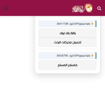
بحث
الق
×
توصيات :
عن
باقة متميزة VIP (كود: AA11138):
باقة باك لينك
تحسين محركات البحث
باقة متميزة VIP (كود: AA26790):
ماسنجر المسلم