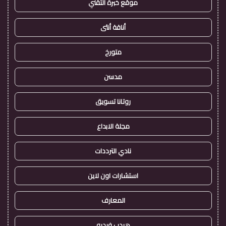
موقع خبرة التقني
أناقة أنثى
متورخ
مدسن
روتانا تسويق
مجلة الابداع
نادي الترددات
استشارات اون لاين
المعارف
هيدب فيديو