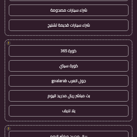
شراء سيارات مصدومة
شراء سيارات قديمة تشليح
!
كورة 365
كورة سيتي
جول العرب goalarab
بث مباشر ريال مدريد اليوم
يلا لايف
!
ريال مدريد مباشر اليوم