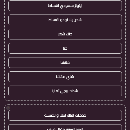
ايتونز سعودي اقساط
شحن يلا لودو اقساط
حناء شعر
حنا
ماتشا
شاي ماتشا
شدات ببجي تمارا
!
خدمات الباك لينك والجيست
guest post مقال ضيف