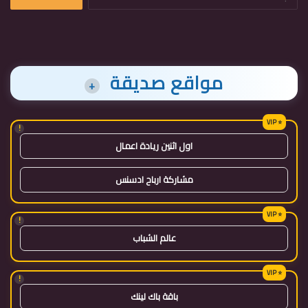
عن:
مواقع صديقة
+
!
اول اثنين ريادة اعمال
مشاركة ارباح ادسنس
!
عالم الشباب
!
باقة باك لينك