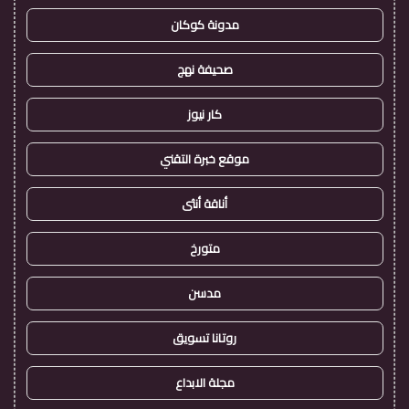
مدونة كوكان
صحيفة نهج
كار نيوز
موقع خبرة التقني
أناقة أنثى
متورخ
مدسن
روتانا تسويق
مجلة الابداع