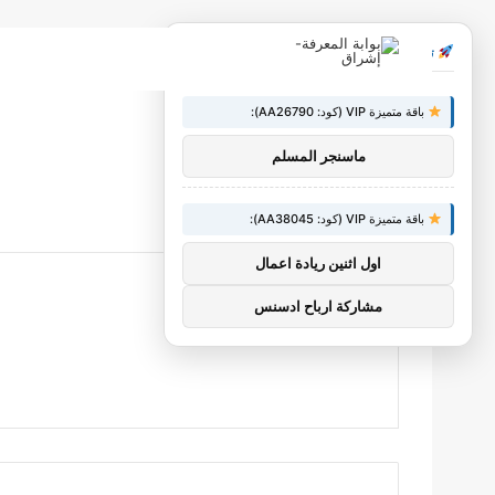
×
توصيات :
باقة متميزة VIP (كود: AA26790):
ماسنجر المسلم
باقة متميزة VIP (كود: AA38045):
اول اثنين ريادة اعمال
مشاركة ارباح ادسنس