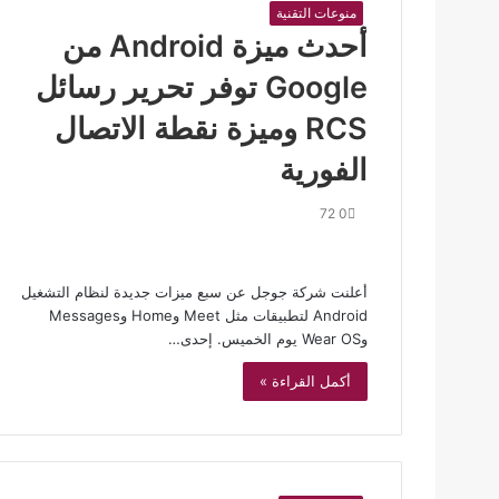
منوعات التقنية
أحدث ميزة Android من
Google توفر تحرير رسائل
RCS وميزة نقطة الاتصال
الفورية
72
0
أعلنت شركة جوجل عن سبع ميزات جديدة لنظام التشغيل
Android لتطبيقات مثل Meet وHome وMessages
وWear OS يوم الخميس. إحدى…
أكمل القراءة »