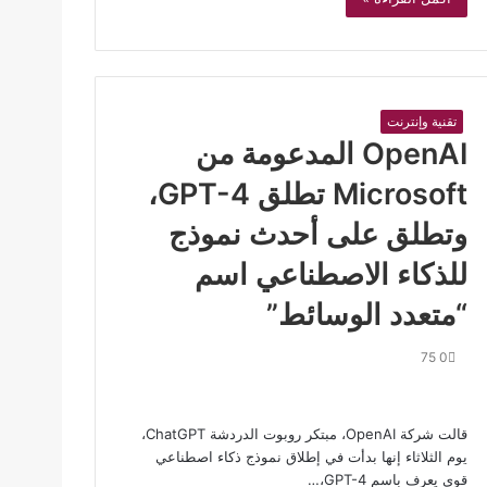
تقنية وإنترنت
OpenAI المدعومة من
Microsoft تطلق GPT-4،
وتطلق على أحدث نموذج
للذكاء الاصطناعي اسم
“متعدد الوسائط”
75
0
قالت شركة OpenAI، مبتكر روبوت الدردشة ChatGPT،
يوم الثلاثاء إنها بدأت في إطلاق نموذج ذكاء اصطناعي
قوي يعرف باسم GPT-4،…