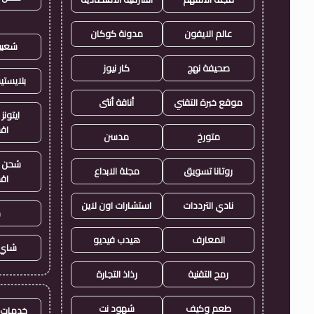
عالم الايفون
مدونة كوكان
شعبي
صحيفة نهج
كار نيوز
بلايست
موقع خبرة التقني
أناقة أنثى
ايتونز
اق
متورخ
مدسن
شحن ي
روتانا تسويق
مجلة الابداع
اق
نادي الترددات
استشارات اون لاين
ح
المعارف
هيدب فيديو
شاي 
رمح التقنية
رذاذ التجارة
طعم وكيف
شهود نت
خدمات ا