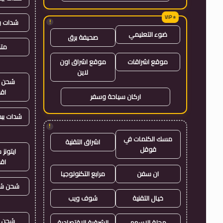
شدات ب
!
ضوء التعليمي
صحيفة برق
متجر
موقع اشراقات
موقع اشراق اون
لاين
شحن ي
اق
اركان سياحة وسفر
شدات بب
!
مسك الكلمات في
اشراق التقنية
قوقل
ايتون
اق
ان سفن
مرابع التكنولوجيا
شحن شد
خيال التقنية
شوف ويب
شحن ي
مجلة الاسهم
الشرقية الاقتصادية