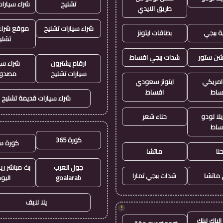
تشليح
شراء سيارا
طريق الايدي
شراء سيارات تشليح
موقع شراء 
ة ببجي
بطاقات ايتونز
تشلي
يشن ستور
شدات ببجي اقساط
ارقام يشترون
شراء سي
سيارات تشليح
مصدو
 امريكي
ايتونز سعودي
ساط
اقساط
شراء سيارات قديمة تشليح
لا لودو
حناء شعر
ساط
كورة 365
كورة س
نا
ماتشا
جول العرب
بث مباشر ري
ماتشا
شدات ببجي تمارا
goalarab
اليو
يلا لايف
!
لباك لينك