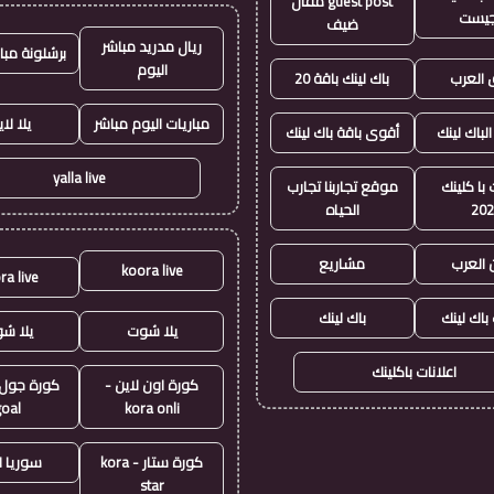
guest post مقال
جيست
ضيف
ريال مدريد مباشر
برشلونة مبا
اليوم
العرب
باك لينك باقة 20
مباريات اليوم مباشر
يلا لا
الباك لينك
أقوى باقة باك لينك
yalla live
با كلينك
موقع تجاربنا تجارب
20
الحياه
 العرب
مشاريع
koora live
ra live
 باك لينك
باك لينك
يلا شوت
يلا ش
اعلانات باكلينك
كورة اون لاين -
goal
kora onli
كورة ستار - kora
سوريا ل
star