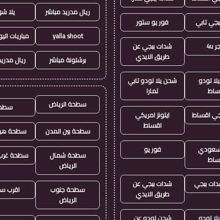
ريال مدريد مباشر
يلا ش
بجي تابي
فور يو ستور
yalla shoot
مباريات الي
 4u
شدات ببجي عن
طريق الايدي
برشلونة مباشر
ريال مدريد
لا لودو
شحن يلا لودو تابي
ساط
تمارا
سطحة الرياض
سطح
جي اقساط
ايتونز امريكي
اقساط
سطحة بين المدن
سطحة هيد
ز سعودي
فور يو
سطحة شمال
سطحة غرب 
ساط
الرياض
ات ببجي
شدات ببجي عن
سطحة جنوب
اقرب س
طريق الايدي
الرياض
لا لودو
شحن لودو عن