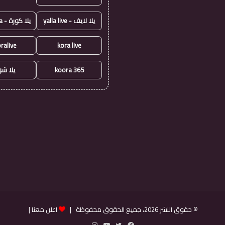
يلا لايف - yalla live
يلا كورة - yallakora
ralive
kora live
koora 365
يلا ش
© حقوق النشر 2026، جميع الحقوق محفوظة |
اعلن معنا
|