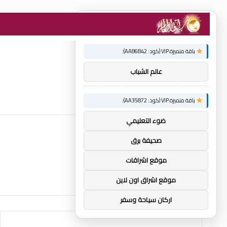
×
توصيات :
باقة متميزة VIP (كود: AA86842):
عالم الشباب
باقة متميزة VIP (كود: AA35872):
ضوء التعليمي
صحيفة برق
موقع اشراقات
موقع اشراق اون لاين
اركان سياحة وسفر