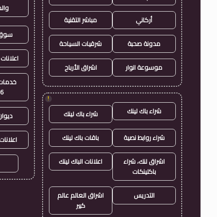
وال
أركاني
مباشر التقنية
سوق 
مدونة صحبة
شرقيات السياحة
اعلانات 
موسوعة انوار
اشراق الأرباح
خدمات 
26
!
شراء باك لينك
شراء باك لينك
ديوان
شراء روابط نصية
باقات باك لينك
اعلانات
اشراق لنك، شراء
اعلانات الباك لينك
باكلينكات
التدريس
اشراق العالم عالم
كبير