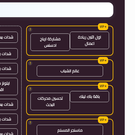
!
شدات بب
اول اثنين ريادة
مشاركة ارباح
اعمال
ادسنس
شدات بب
!
شدات ب
عالم الشباب
ايتون
!
اق
باقة باك لينك
تحسين محركات
شدات بب
البحث
شدات ب
!
ماسنجر المسلم
شدات بب