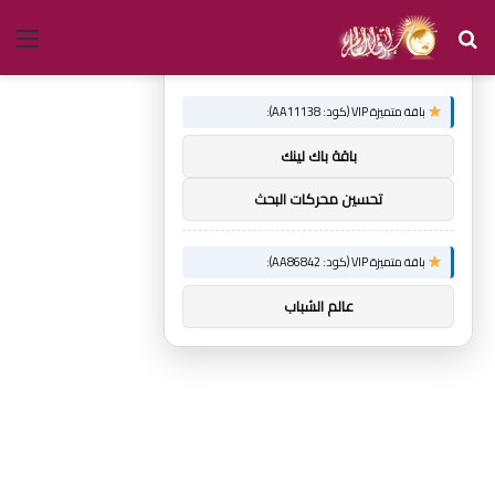
بحث
الق
×
توصيات :
عن
باقة متميزة VIP (كود: AA11138):
باقة باك لينك
تحسين محركات البحث
باقة متميزة VIP (كود: AA86842):
عالم الشباب