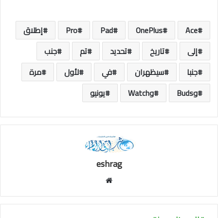
Ace
OnePlus
Pad
Pro
إطلاق
إلى
تاريخ
تحديد
تم
جنب
جنبا
سيظهران
في
لأول
مرة
وBuds
وWatch
يونيو
eshrag
موقع
الويب