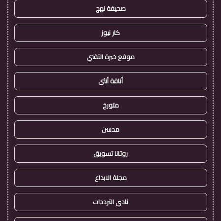
صحيفة نهج
كار نيوز
موقع خبرة التقني
أناقة أنثى
متورخ
مدسن
روتانا تسويق
مجلة الابداع
نادي الترددات