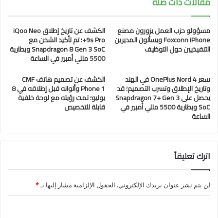
مقالات ذات صلة
مسؤولو حزب العمل يزورون مصنع
الكشف عن تاريخ إطلاق iQoo Neo
Foxconn iPhone ويسألون المديرين
9s Pro+؛ تم تأكيد الشحن مع
التنفيذيين حول التوظيف
Snapdragon 8 Gen 3 SoC وبطارية
5500 مللي أمبير في الساعة
سعر OnePlus Nord 4 في الهند
الكشف عن تصميم هاتف CMF
وتاريخ الإطلاق وتسرب التصميم؛ قد
Phone 1 وألوانه قبل إطلاقه في 8
يحصل على Snapdragon 7+ Gen 3
يوليو؛ تمت رؤيته مع لوحة خلفية
SoC وبطارية 5500 مللي أمبير في
قابلة للتخصيص
الساعة
اترك تعليقاً
لن يتم نشر عنوان بريدك الإلكتروني.
الحقول الإلزامية مشار إليها بـ
*
ا
ل