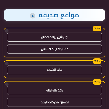
مواقع صديقة
+
!
اول اثنين ريادة اعمال
مشاركة ارباح ادسنس
!
عالم الشباب
!
باقة باك لينك
تحسين محركات البحث