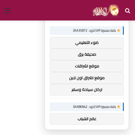
بحث
الق
×
توصيات :
عن
باقة متميزة VIP (كود: AA35872):
ضوء التعليمي
صحيفة برق
موقع اشراقات
موقع اشراق اون لاين
اركان سياحة وسفر
باقة متميزة VIP (كود: AA86842):
عالم الشباب