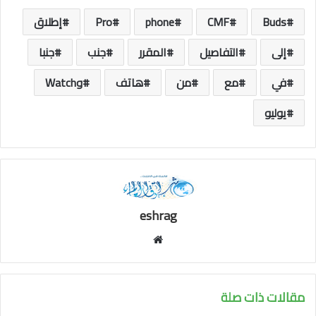
Buds
CMF
phone
Pro
إطلاق
إلى
التفاصيل
المقرر
جنب
جنبا
في
مع
من
هاتف
وWatch
يوليو
eshrag
موقع
الويب
مقالات ذات صلة