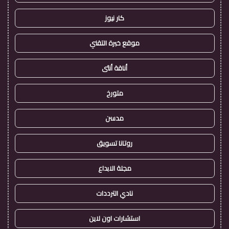
كار نيوز
موقع خبرة التقني
أناقة أنثى
متورخ
مدسن
روتانا تسويق
مجلة الابداع
نادي الترددات
استشارات اون لاين