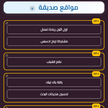
مواقع صديقة
+
!
اول اثنين ريادة اعمال
مشاركة ارباح ادسنس
!
عالم الشباب
!
باقة باك لينك
تحسين محركات البحث