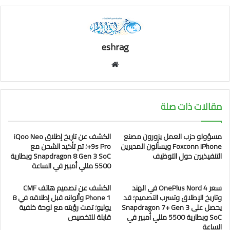
eshrag
موقع
الويب
مقالات ذات صلة
مسؤولو حزب العمل يزورون مصنع
الكشف عن تاريخ إطلاق iQoo Neo
Foxconn iPhone ويسألون المديرين
9s Pro+؛ تم تأكيد الشحن مع
التنفيذيين حول التوظيف
Snapdragon 8 Gen 3 SoC وبطارية
5500 مللي أمبير في الساعة
سعر OnePlus Nord 4 في الهند
الكشف عن تصميم هاتف CMF
وتاريخ الإطلاق وتسرب التصميم؛ قد
Phone 1 وألوانه قبل إطلاقه في 8
يحصل على Snapdragon 7+ Gen 3
يوليو؛ تمت رؤيته مع لوحة خلفية
SoC وبطارية 5500 مللي أمبير في
قابلة للتخصيص
الساعة