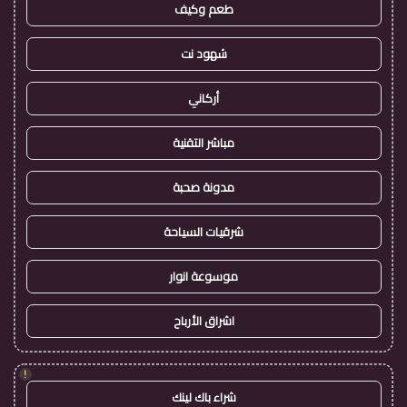
طعم وكيف
شهود نت
أركاني
مباشر التقنية
مدونة صحبة
شرقيات السياحة
موسوعة انوار
اشراق الأرباح
!
شراء باك لينك