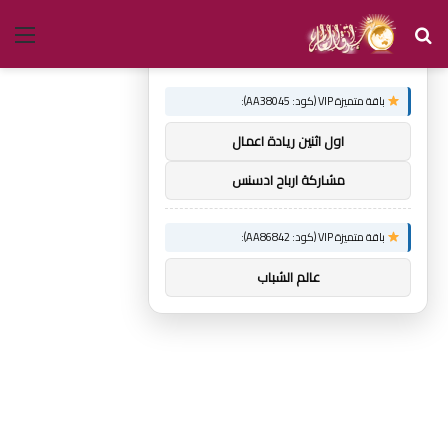
بحث
الق
×
توصيات :
عن
باقة متميزة VIP (كود: AA38045):
اول اثنين ريادة اعمال
مشاركة ارباح ادسنس
باقة متميزة VIP (كود: AA86842):
عالم الشباب