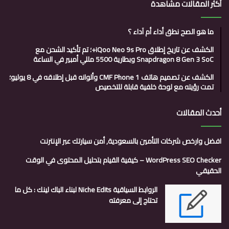
أكثر المقالات مشاهدة
ما هو الصح نطق أداء أم آداء ؟
الكشف عن تاريخ إطلاق iQoo Neo 9s Pro+؛ تم تأكيد الشحن مع
Snapdragon 8 Gen 3 SoC وبطارية 5500 مللي أمبير في الساعة
الكشف عن تصميم هاتف CMF Phone 1 وألوانه قبل إطلاقه في 8 يوليو؛
تمت رؤيته مع لوحة خلفية قابلة للتخصيص
أحدث المقالات
افضل وارخص شركات التأمين بالسعودية, أمن سيارتك عبر الإنترنت
WordPress SEO Checker – كيفية القيام بتحليل المحتوى في الوقت
الحقيقي
الروابط السياقية Niche Edits لبناء الباك لينك : كل ما
تحتاج إلى معرفته