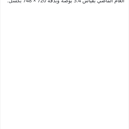
العام الماضي بقياس 3.4 بوصة وبدقة 720 × 748 بكسل.