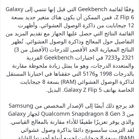
وفقًا لقائمة Geekbench التي قيل إنها تنتمي إلى Galaxy
Z Flip 6، فمن الممكن أن يكون هناك متغير جديد بسعة
12 جيجابايت من ذاكرة الوصول العشوائي. وأظهرت
القائمة النتائج التي حصل عليها الجهاز مع تقديم المزيد من
التفاصيل حول المعالج وذاكرة الوصول العشوائي. تُظهر
النتائج المعيارية الحد الأقصى للدرجات (الأفضل من 3)
2321 و7233 في اختبارات Geekbench الفردية
والمتعددة الدرجات، وهو ما يمثل زيادة ملحوظة مقارنة
بالدرجات 1998 و5176 التي حققناها في اختبارنا المستقل
لذاكرة الوصول العشوائي (RAM) بسعة 8 جيجابايت
الخاصة بهاتف Galaxy Z Flip 5. البديل.
قد يرجع ذلك أيضًا إلى الإصدار المخصص من Samsung
من Qualcomm Snapdragon 8 Gen 3 لجهاز Galaxy
والذي يوفر تعزيزًا طفيفًا للأداء مقارنة بالمعالج القياسي.
لقد التزمت سامسونج دائمًا بذاكرة وصول عشوائي
(RAM) بسعة 8 جيجابايت لجميع أنواع أجهزتها القابلة