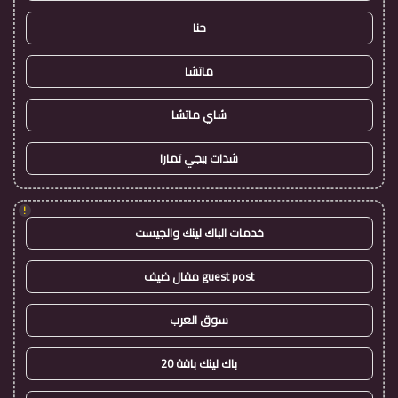
حنا
ماتشا
شاي ماتشا
شدات ببجي تمارا
!
خدمات الباك لينك والجيست
guest post مقال ضيف
سوق العرب
باك لينك باقة 20