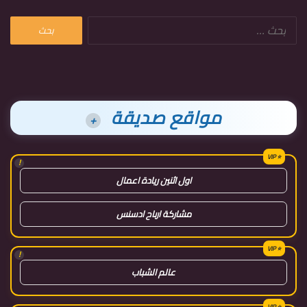
البحث
عن:
مواقع صديقة
+
!
اول اثنين ريادة اعمال
مشاركة ارباح ادسنس
!
عالم الشباب