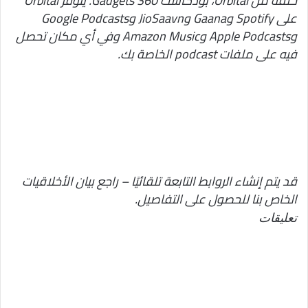
حلقة من Orbital، بودكاست Gadgets 360. يتوفر Orbital
على Spotify وGaana وJioSaavn وGoogle Podcasts
وApple Podcasts وAmazon Music وفي أي مكان تحصل
فيه على ملفات podcast الخاصة بك.
قد يتم إنشاء الروابط التابعة تلقائيًا – راجع بيان الأخلاقيات
الخاص بنا للحصول على التفاصيل.
تعليقات