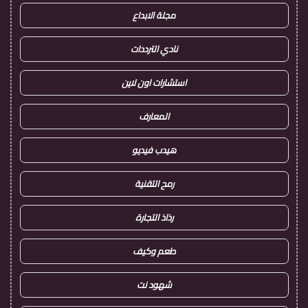
مجلة الابداع
نادي الترددات
استشارات اون لاين
المعارف
هيدب فيديو
رمح التقنية
رذاذ التجارة
طعم وكيف
شهود نت