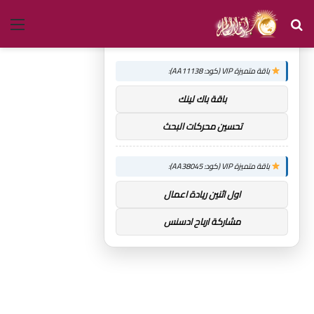
بحث
الق
×
توصيات :
عن
باقة متميزة VIP (كود: AA11138):
باقة باك لينك
تحسين محركات البحث
باقة متميزة VIP (كود: AA38045):
اول اثنين ريادة اعمال
مشاركة ارباح ادسنس