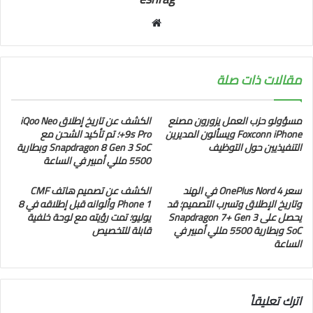
موقع
الويب
مقالات ذات صلة
مسؤولو حزب العمل يزورون مصنع
الكشف عن تاريخ إطلاق iQoo Neo
Foxconn iPhone ويسألون المديرين
9s Pro+؛ تم تأكيد الشحن مع
التنفيذيين حول التوظيف
Snapdragon 8 Gen 3 SoC وبطارية
5500 مللي أمبير في الساعة
سعر OnePlus Nord 4 في الهند
الكشف عن تصميم هاتف CMF
وتاريخ الإطلاق وتسرب التصميم؛ قد
Phone 1 وألوانه قبل إطلاقه في 8
يحصل على Snapdragon 7+ Gen 3
يوليو؛ تمت رؤيته مع لوحة خلفية
SoC وبطارية 5500 مللي أمبير في
قابلة للتخصيص
الساعة
اترك تعليقاً