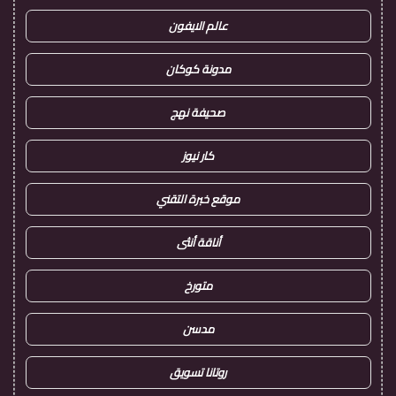
عالم الايفون
مدونة كوكان
صحيفة نهج
كار نيوز
موقع خبرة التقني
أناقة أنثى
متورخ
مدسن
روتانا تسويق