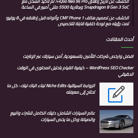
الكشف عن تاريخ إطلاق iQoo Neo 9s Pro+؛ تم تأكيد الشحن مع
Snapdragon 8 Gen 3 SoC وبطارية 5500 مللي أمبير في الساعة
الكشف عن تصميم هاتف CMF Phone 1 وألوانه قبل إطلاقه في 8 يوليو؛
تمت رؤيته مع لوحة خلفية قابلة للتخصيص
أحدث المقالات
افضل وارخص شركات التأمين بالسعودية, أمن سيارتك عبر الإنترنت
WordPress SEO Checker – كيفية القيام بتحليل المحتوى في الوقت
الحقيقي
الروابط السياقية Niche Edits لبناء الباك لينك : كل ما
تحتاج إلى معرفته
عالم السيارات الشامل: دليلك الكامل للشراء والبيع
والصيانة وكل ما يخص السيارات