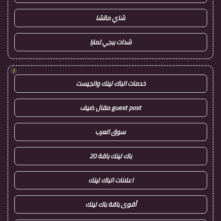
شاي ماتشا
شدات ببجي تمارا
!
خدمات الباك لينك والجيست
guest post مقال ضيف
سوق العرب
باك لينك باقة 20
اعلانات الباك لينك
أقوى باقة باك لينك