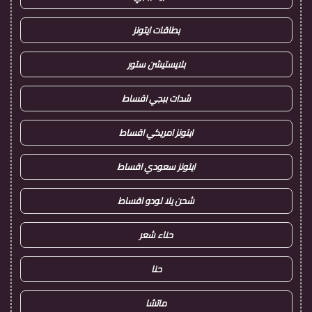
بطاقات ايتونز
بلايستيشن ستور
شدات ببجي اقساط
ايتونز امريكي اقساط
ايتونز سعودي اقساط
شحن يلا لودو اقساط
حناء شعر
حنا
ماتشا