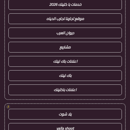
خدمات با كلينك 2026
موقع تجاربنا تجارب الحياه
ديوان العرب
مشاريع
اعلانات باك لينك
باك لينك
اعلانات باكلينك
!
يلا شوت
yalla shoot