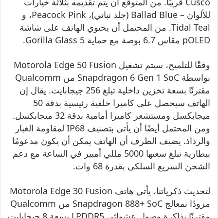
Cusco قريبًا. من المتوقع أن يتم تقديمه بثلاثة خيارات
للألوان – Ballad Blue (جلد نباتي)، Peacock Pink، و
Tidal Teal. من المحتمل أن يحتوي الهاتف على شاشة
pOLED مقاس 6.7 بوصة مع حماية Gorilla Glass 5.
وفقًا للتلميح، سيتم تشغيل Motorola Edge 50 Fusion
بواسطة Snapdragon 6 Gen 1 SoC من Qualcomm
مقترنًا بسعة تخزين داخلية تبلغ 256 جيجابايت. يقال إن
الهاتف سيحصل على كاميرا خلفية رئيسية بدقة 50
ميجابكسل ومستشعر كاميرا أمامية بدقة 32 ميجابكسل.
ومن المحتمل أيضًا أن يأتي بتصنيف IP68 لمقاومة الغبار
والرذاذ. يضيف الطرف أن الهاتف يمكن أن يكون مدعومًا
ببطارية تبلغ سعتها 5000 مللي أمبير في الساعة مع دعم
الشحن السريع السلكي بقدرة 68 وات.
لتحديث ذكرياتنا، يأتي هاتف Motorola Edge 30 Fusion
مزودًا بمعالج Snapdragon 888+ SoC من Qualcomm
مقترنًا بذاكرة وصول عشوائي LPDDR5 بسعة 8 جيجابايت