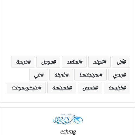
أبل
الهند
تستعد
جوجل
خريجة
ريدي
سرينيفاسا
شركة
في
كرئيسة
لتعيين
للسياسة
مايكروسوفت
eshrag