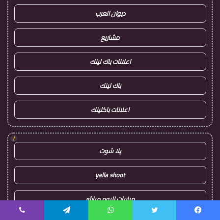
ديوان العرب
مشاريع
اعلانات باك لينك
باك لينك
اعلانات باكلينك
!
يلا شوت
yalla shoot
مباريات اليوم مباشر
يسبوك
تويتر
واتساب
تيلقرام
ڤايبر