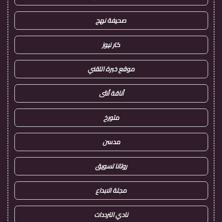
صحيفة نهج
كار نيوز
موقع خبرة التقني
أناقة أنثى
متورخ
مدسن
روتانا تسويق
مجلة الابداع
نادي الترددات