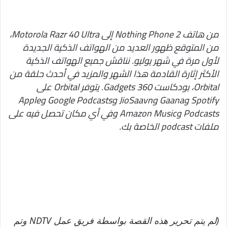
من هاتف Nothing Phone 2 إلى Motorola Razr 40 Ultra،
من المتوقع ظهور العديد من الهواتف الذكية الجديدة
لأول مرة في شهر يوليو. نناقش جميع الهواتف الذكية
الأكثر إثارة القادمة هذا الشهر والمزيد في أحدث حلقة من
Orbital، بودكاست Gadgets 360. يتوفر Orbital على
Spotify وGaana وJioSaavn وGoogle Podcasts وApple
Podcasts وAmazon Music وفي أي مكان تحصل فيه على
ملفات podcast الخاصة بك.
(لم يتم تحرير هذه القصة بواسطة فريق عمل NDTV وتم