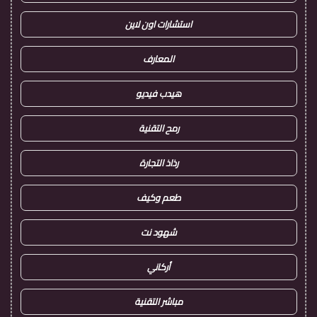
استشارات اون لاين
المعارف
هيدب فيديو
رمح التقنية
رذاذ التجارة
طعم وكيف
شهود نت
أركاني
مباشر التقنية