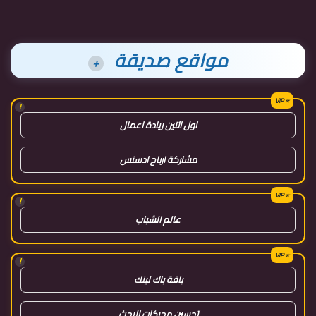
مواقع صديقة
+
!
اول اثنين ريادة اعمال
مشاركة ارباح ادسنس
!
عالم الشباب
!
باقة باك لينك
تحسين محركات البحث