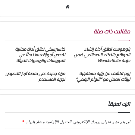
موقع
الويب
مقالات ذات صلة
بلوهوست تطلق أداة إنشاء
كاسبرسكي تطلق أداة مجانية
المواقع بالذكاء الاصطناعي ضمن
لفحص أجهزة Linux بحثًا عن
حزمة WonderSuite
الفيروسات والبرمجيات الخبيثة
زوم تكشف عن رؤية مستقبلية
ميزة جديدة على منصة ثردز لتخصيص
لبيئات العمل مع “التوأم الرقمي”
تجربة المستخدم
اترك تعليقاً
لن يتم نشر عنوان بريدك الإلكتروني.
الحقول الإلزامية مشار إليها بـ
*
ا