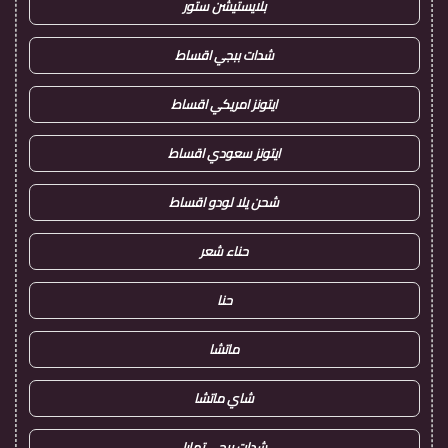
بلايستيشن ستور
شدات ببجي اقساط
ايتونز امريكي اقساط
ايتونز سعودي اقساط
شحن يلا لودو اقساط
حناء شعر
حنا
ماتشا
شاي ماتشا
شدات ببجي تمارا