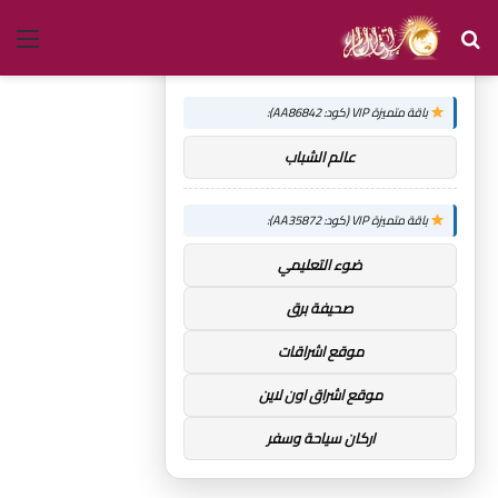
بحث
الق
×
توصيات :
عن
باقة متميزة VIP (كود: AA86842):
عالم الشباب
باقة متميزة VIP (كود: AA35872):
ضوء التعليمي
صحيفة برق
موقع اشراقات
موقع اشراق اون لاين
اركان سياحة وسفر