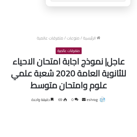
الرئيسية
/
منوعات
/
متفرقات عالمية
متفرقات عالمية
عاجل| نموذج اجابة امتحان الاحياء
للثانوية العامة 2020 شعبة علمي
علوم وامتحان متوسط
أرسل
eshrag
0
69
دقيقة واحدة
بريدا
إلكترونيا