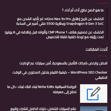
ما هو الصح نطق أداء أم آداء ؟
الكشف عن تاريخ إطلاق iQoo Neo 9s Pro+؛ تم تأكيد الشحن مع
Snapdragon 8 Gen 3 SoC وبطارية 5500 مللي أمبير في الساعة
الكشف عن تصميم هاتف CMF Phone 1 وألوانه قبل إطلاقه في 8 يوليو؛
تمت رؤيته مع لوحة خلفية قابلة للتخصيص
أحدث المقالات
افضل وارخص شركات التأمين بالسعودية, أمن سيارتك عبر الإنترنت
WordPress SEO Checker – كيفية القيام بتحليل المحتوى في الوقت
الحقيقي
الروابط السياقية Niche Edits لبناء الباك لينك : كل ما
تحتاج إلى معرفته
عالم السيارات الشامل: دليلك الكامل للشراء والبيع