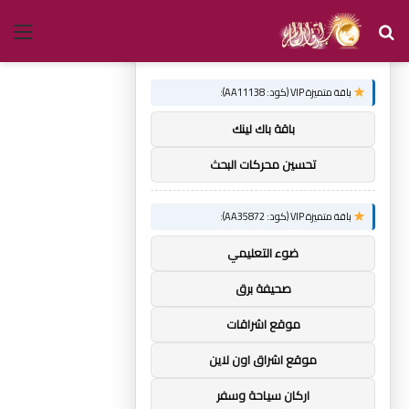
بحث
الق
×
توصيات :
عن
باقة متميزة VIP (كود: AA11138):
باقة باك لينك
تحسين محركات البحث
باقة متميزة VIP (كود: AA35872):
ضوء التعليمي
صحيفة برق
موقع اشراقات
موقع اشراق اون لاين
اركان سياحة وسفر