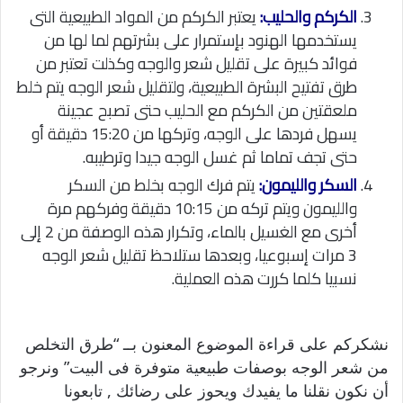
الكركم والحليب:
يعتبر الكركم من المواد الطبيعية التى
يستخدمها الهنود بإستمرار على بشرتهم لما لها من
فوائد كبيرة على تقليل شعر والوجه وكذلت تعتبر من
طرق تفتيح البشرة الطبيعية، ولتقليل شعر الوجه يتم خلط
ملعقتين من الكركم مع الحليب حتى تصبح عجينة
يسهل فردها على الوجه، وتركها من 15:20 دقيقة أو
حتى تجف تماما ثم غسل الوجه جيدا وترطيبه.
السكر والليمون:
يتم فرك الوجه بخلط من السكر
والليمون ويتم تركه من 10:15 دقيقة وفركهم مرة
أخرى مع الغسيل بالماء، وتكرار هذه الوصفة من 2 إلى
3 مرات إسبوعيا، وبعدها ستلاحظ تقليل شعر الوجه
نسبيا كلما كررت هذه العملية.
نشكركم على قراءة الموضوع المعنون بــ “طرق التخلص
من شعر الوجه بوصفات طبيعية متوفرة فى البيت” ونرجو
أن نكون نقلنا ما يفيدك ويحوز على رضائك , تابعونا