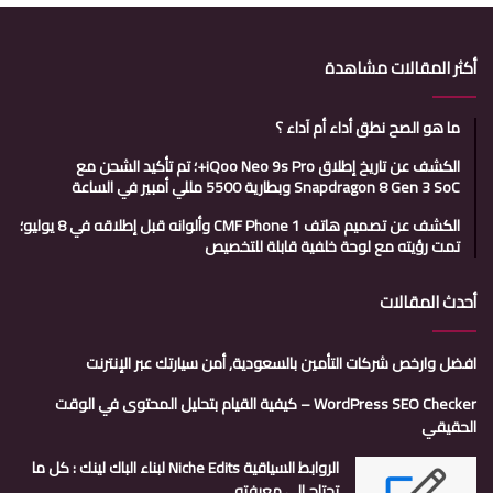
أكثر المقالات مشاهدة
ما هو الصح نطق أداء أم آداء ؟
الكشف عن تاريخ إطلاق iQoo Neo 9s Pro+؛ تم تأكيد الشحن مع
Snapdragon 8 Gen 3 SoC وبطارية 5500 مللي أمبير في الساعة
الكشف عن تصميم هاتف CMF Phone 1 وألوانه قبل إطلاقه في 8 يوليو؛
تمت رؤيته مع لوحة خلفية قابلة للتخصيص
أحدث المقالات
افضل وارخص شركات التأمين بالسعودية, أمن سيارتك عبر الإنترنت
WordPress SEO Checker – كيفية القيام بتحليل المحتوى في الوقت
الحقيقي
الروابط السياقية Niche Edits لبناء الباك لينك : كل ما
تحتاج إلى معرفته