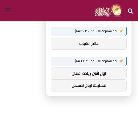
بحث
الق
×
توصيات :
عن
باقة متميزة VIP (كود: AA86842):
عالم الشباب
باقة متميزة VIP (كود: AA38045):
اول اثنين ريادة اعمال
مشاركة ارباح ادسنس