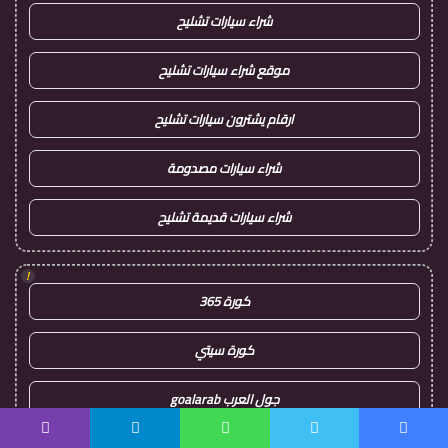
شراء سيارات تشليح
موقع شراء سيارات تشليح
ارقام يشترون سيارات تشليح
شراء سيارات مصدومة
شراء سيارات قديمة تشليح
!
كورة 365
كورة سيتي
جول العرب goalarab
يسبوك
تويتر
واتساب
تيلقرام
ڤايبر