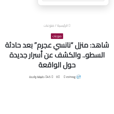
الرئيسية
/
منوعات
منوعات
شاهد: منزل “نانسي عجرم” بعد حادثة
السطو.. والكشف عن أسرار جديدة
حول الواقعة
أرسل
eshrag
0
45
دقيقة واحدة
بريدا
إلكترونيا