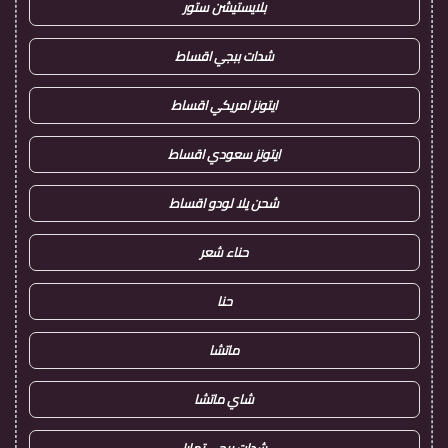
بلايستيشن ستور
شدات ببجي اقساط
ايتونز امريكي اقساط
ايتونز سعودي اقساط
شحن يلا لودو اقساط
حناء شعر
حنا
ماتشا
شاي ماتشا