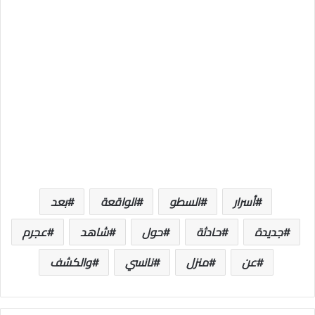
أسرار
السطو
الواقعة
بعد
جديدة
حادثة
حول
شاهد
عجرم
عن
منزل
نانسي
والكشف