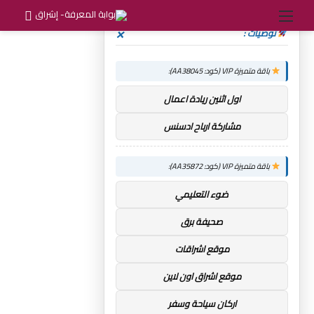
القائمة
بحث
×
توصيات :
عن
باقة متميزة VIP (كود: AA38045):
اول اثنين ريادة اعمال
مشاركة ارباح ادسنس
باقة متميزة VIP (كود: AA35872):
ضوء التعليمي
صحيفة برق
موقع اشراقات
موقع اشراق اون لاين
اركان سياحة وسفر