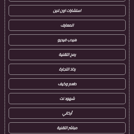
استشارات اون لاين
المعارف
هيدب فيديو
رمح التقنية
رذاذ التجارة
طعم وكيف
شهود نت
أركاني
مباشر التقنية