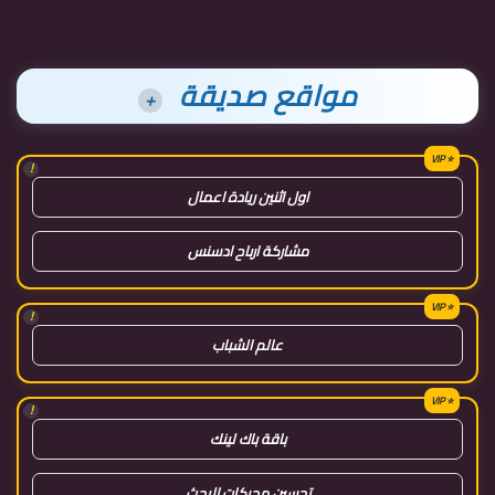
مواقع صديقة
+
!
اول اثنين ريادة اعمال
مشاركة ارباح ادسنس
!
عالم الشباب
!
باقة باك لينك
تحسين محركات البحث