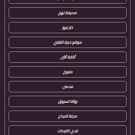
صحيفة نهج
كار نيوز
موقع خبرة التقني
أناقة أنثى
متورخ
مدسن
روتانا تسويق
مجلة الابداع
نادي الترددات