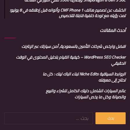
Snapdragon 8 Gen 3 SoC وبطارية 5500 مللي أمبير في الساعة
الكشف عن تصميم هاتف CMF Phone 1 وألوانه قبل إطلاقه في 8 يوليو؛
تمت رؤيته مع لوحة خلفية قابلة للتخصيص
أحدث المقالات
افضل وارخص شركات التأمين بالسعودية, أمن سيارتك عبر الإنترنت
WordPress SEO Checker – كيفية القيام بتحليل المحتوى في الوقت
الحقيقي
الروابط السياقية Niche Edits لبناء الباك لينك : كل ما
تحتاج إلى معرفته
عالم السيارات الشامل: دليلك الكامل للشراء والبيع
والصيانة وكل ما يخص السيارات
البحث
عن: