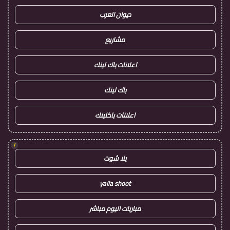
ديوان العرب
مشاريع
اعلانات باك لينك
باك لينك
اعلانات باكلينك
!
يلا شوت
yalla shoot
مباريات اليوم مباشر