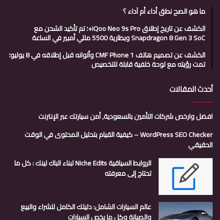
ما هو الصح نطق أداء أم آداء ؟
الكشف عن تاريخ إطلاق iQoo Neo 9s Pro+؛ تم تأكيد الشحن مع
Snapdragon 8 Gen 3 SoC وبطارية 5500 مللي أمبير في الساعة
الكشف عن تصميم هاتف CMF Phone 1 وألوانه قبل إطلاقه في 8 يوليو؛
تمت رؤيته مع لوحة خلفية قابلة للتخصيص
أحدث المقالات
افضل وارخص شركات التأمين بالسعودية, أمن سيارتك عبر الإنترنت
WordPress SEO Checker – كيفية القيام بتحليل المحتوى في الوقت
الحقيقي
الروابط السياقية Niche Edits لبناء الباك لينك : كل ما
تحتاج إلى معرفته
عالم السيارات الشامل: دليلك الكامل للشراء والبيع
والصيانة وكل ما يخص السيارات