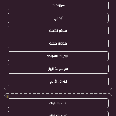
شهود نت
أركاني
مباشر التقنية
مدونة صحبة
شرقيات السياحة
موسوعة انوار
اشراق الأرباح
!
شراء باك لينك
شراء باك لينك