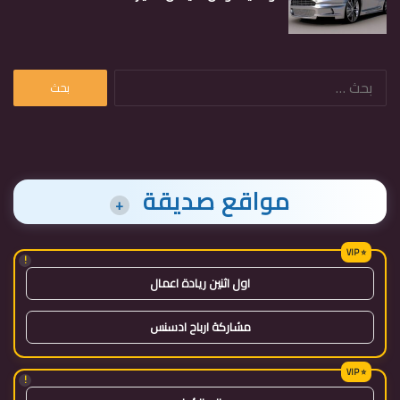
البحث
عن:
مواقع صديقة
+
!
اول اثنين ريادة اعمال
مشاركة ارباح ادسنس
!