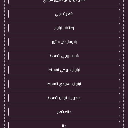
شعبية ببجي
بطاقات ايتونز
بلايستيشن ستور
شدات ببجي اقساط
ايتونز امريكي اقساط
ايتونز سعودي اقساط
شحن يلا لودو اقساط
حناء شعر
حنا