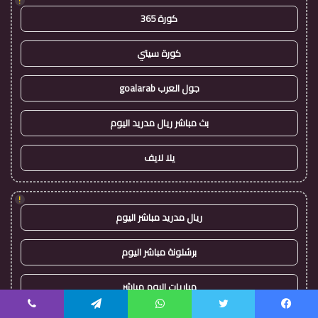
!
كورة 365
كورة سيتي
جول العرب goalarab
بث مباشر ريال مدريد اليوم
يلا لايف
!
ريال مدريد مباشر اليوم
برشلونة مباشر اليوم
مباريات اليوم مباشر
يسبوك
تويتر
واتساب
تيلقرام
ڤايبر