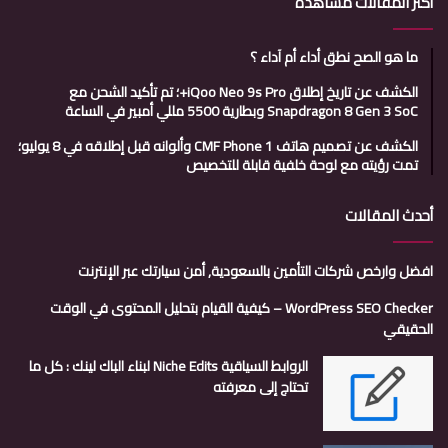
أكثر المقالات مشاهدة
ما هو الصح نطق أداء أم آداء ؟
الكشف عن تاريخ إطلاق iQoo Neo 9s Pro+؛ تم تأكيد الشحن مع
Snapdragon 8 Gen 3 SoC وبطارية 5500 مللي أمبير في الساعة
الكشف عن تصميم هاتف CMF Phone 1 وألوانه قبل إطلاقه في 8 يوليو؛
تمت رؤيته مع لوحة خلفية قابلة للتخصيص
أحدث المقالات
افضل وارخص شركات التأمين بالسعودية, أمن سيارتك عبر الإنترنت
WordPress SEO Checker – كيفية القيام بتحليل المحتوى في الوقت
الحقيقي
الروابط السياقية Niche Edits لبناء الباك لينك : كل ما
تحتاج إلى معرفته