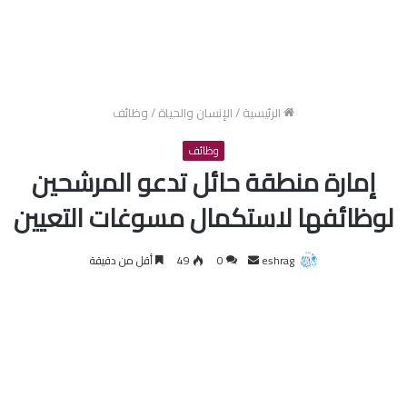
الرئيسية
/
الإنسان والحياة
/
وظائف
وظائف
إمارة منطقة حائل تدعو المرشحين
لوظائفها لاستكمال مسوغات التعيين
أرسل
eshrag
0
49
أقل من دقيقة
بريدا
إلكترونيا