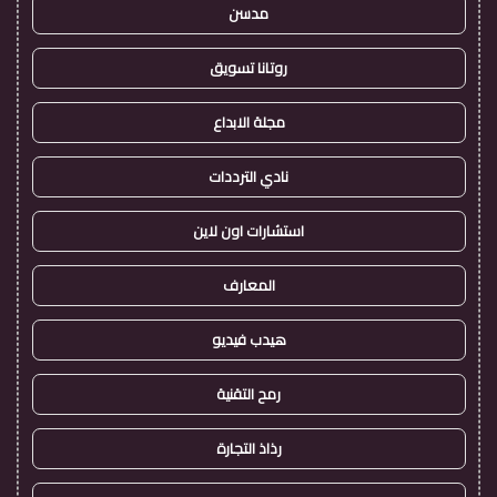
مدسن
روتانا تسويق
مجلة الابداع
نادي الترددات
استشارات اون لاين
المعارف
هيدب فيديو
رمح التقنية
رذاذ التجارة