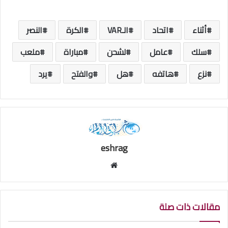
أثناء
اتحاد
الـVAR
الكرة
النصر
سلك
عامل
لشحن
مباراة
ملعب
نزع
هاتفه
هل
والفتح
يرد
eshrag
موقع
الويب
مقالات ذات صلة