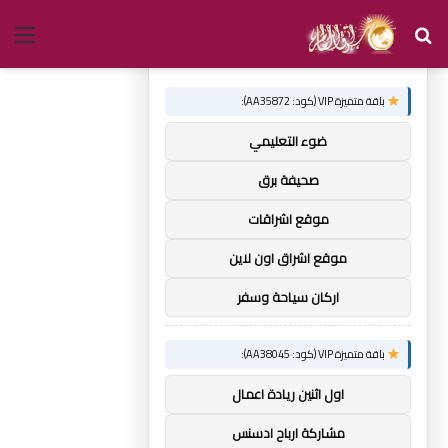
بحث
الق
×
توصيات :
عن
باقة متميزة VIP (كود: AA35872):
ضوء التعليمي
صحيفة برق
موقع اشراقات
موقع اشراق اون لاين
اركان سياحة وسفر
باقة متميزة VIP (كود: AA38045):
اول اثنين ريادة اعمال
مشاركة ارباح ادسنس