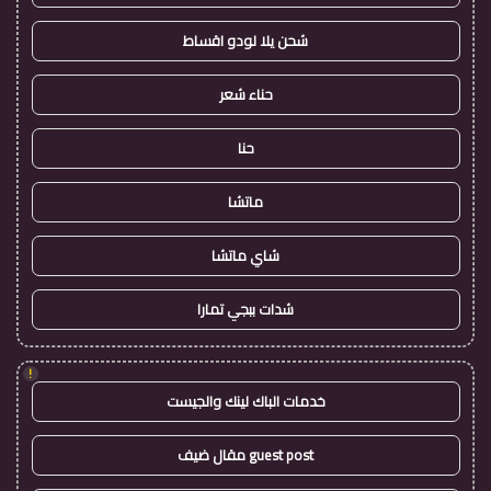
شحن يلا لودو اقساط
حناء شعر
حنا
ماتشا
شاي ماتشا
شدات ببجي تمارا
!
خدمات الباك لينك والجيست
guest post مقال ضيف