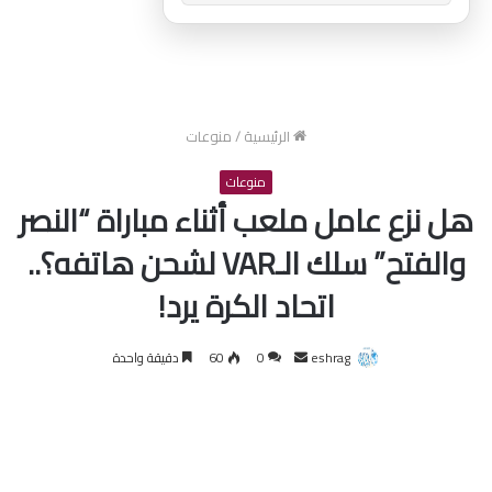
الرئيسية
/
منوعات
منوعات
هل نزع عامل ملعب أثناء مباراة “النصر
والفتح” سلك الـVAR لشحن هاتفه؟..
اتحاد الكرة يرد!
أرسل
eshrag
0
60
دقيقة واحدة
بريدا
إلكترونيا