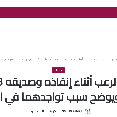
يروي لحظات الرعب أثناء إنقاذه وصديقه 3 أطفال من حريق في مكة.. ويوضح سبب تواجدهما في المكان!
منوعات
يوضح سبب تواجدهما في ا
أرسل
eshrag
0
66
دقيقة واحدة