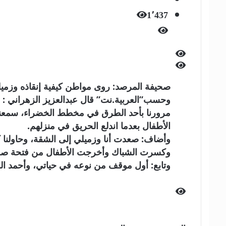
1٬437
صحيفة المرصد: روى مواطن كيفية إنقاذه وزميله 3 أطفال من كارثة كادت أن تقع إثر نشوب حريق في من
وحسب”العربية.نت” قال عبدالعزيز الزهراني : 
مرورنا بأحد الطرق في مخطط الخضراء، سمعنا 
الأطفال بعدما اندلع الحريق في منزلهم.
وأضاف: صعدت أنا وزميلي إلى الشقة، وحاولنا 
وكسرت الشباك وأخرجت الأطفال من فتحة صغ
وتابع: أول موقف من نوعه في حياتي، وأحمد الله