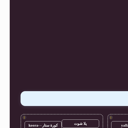
!
!
يلا شوت
yall
كورة ستار - koora-