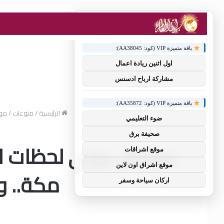
×
توصيات :
باقة متميزة VIP (كود: AA38045):
اول اثنين ريادة اعمال
مشاركة ارباح ادسنس
باقة متميزة VIP (كود: AA35872):
الرئيسية
/
منوعات
/
مواطن 
ضوء التعليمي
صحيفة برق
موقع اشراقات
موقع اشراق اون لاين
مكة.. و
اركان سياحة وسفر