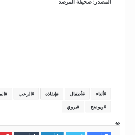
المصدر: صحيفة المرصد
أثناء
أطفال
إنقاذه
الرعب
الم
ويوضح
يروي