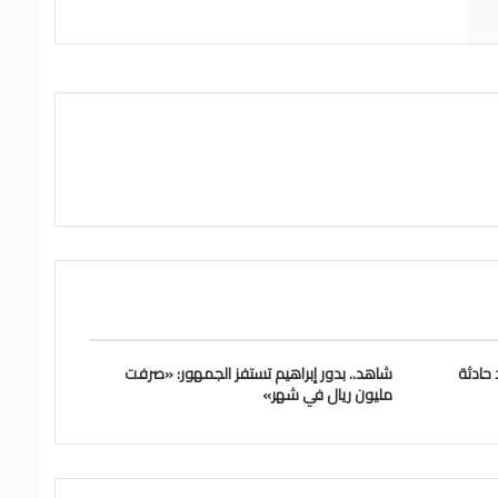
حادثة
شاهد.. بدور إبراهيم تستفز الجمهور: «صرفت
مليون ريال في شهر»