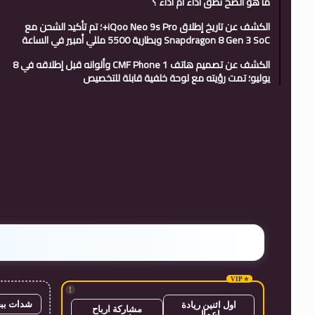
ما هو الصح نطق أداء أم آداء ؟
الكشف عن تاريخ إطلاق iQoo Neo 9s Pro+؛ تم تأكيد الشحن مع
Snapdragon 8 Gen 3 SoC وبطارية 5500 مللي أمبير في الساعة
الكشف عن تصميم هاتف CMF Phone 1 وألوانه قبل إطلاقه في 8
يوليو؛ تمت رؤيته مع لوحة خلفية قابلة للتخصيص
!
شدات بب
اول اثنين ريادة
مشاركة ارباح
اعمال