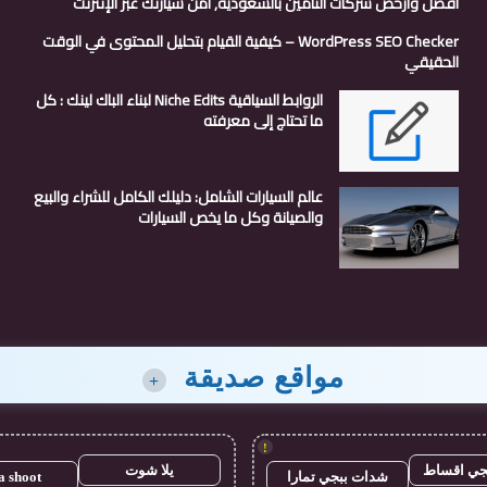
افضل وارخص شركات التأمين بالسعودية, أمن سيارتك عبر الإنترنت
WordPress SEO Checker – كيفية القيام بتحليل المحتوى في الوقت
الحقيقي
الروابط السياقية Niche Edits لبناء الباك لينك : كل
ما تحتاج إلى معرفته
عالم السيارات الشامل: دليلك الكامل للشراء والبيع
والصيانة وكل ما يخص السيارات
مواقع صديقة
+
!
جي اقساط
يلا شوت
شدات ببجي تمارا
a shoot