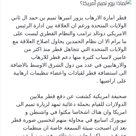
قطر امارة الارهاب يزور اميرها تميم بن حمد ال ثاني
الولايات المتحدة ورغم ان العلاقة بين ادارة الرئيس
الامريكي دونالد ترامب والنظام القطري ليست على
ما يرام الا ان نظام الحمدين يحاول اصلاح العلاقة مع
الولايات المتحدة التي تتجاهل قطر منذ اكثر من
عامين لاسباب كثيرة منها دعم قطر للارهاب
والارهابيين في عدد من دول الشرق الاوسط بالاضافة
الى استضافة قطر لقيادات واعضاء تنظيمات ارهابية
على اراضيها .
صحيفة امريكية كشفت عن دفع قطر ملايين
الدولارات للقيام بحملة دعائية تمهد لزيارة تميم الى
امريكا وان هناك اشخاصا مكثوا في واشنطن و
نيويورك اسابيع في محاولة منهم لتحسين صورة قطر
بعد ان اصبحت سيئة السمعة خاصة ان منظمات
حقوقية ومراكز ابحاث ونشطاء يرفضون زيارة تميم