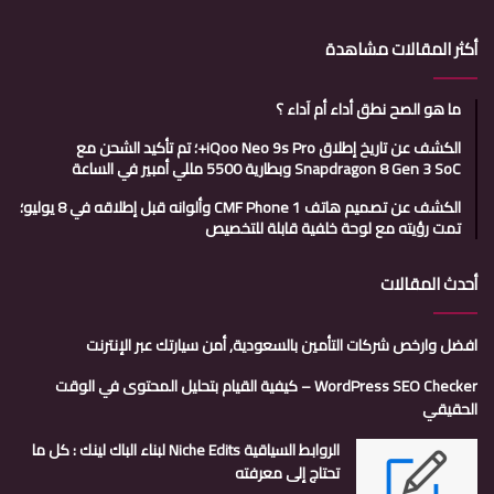
أكثر المقالات مشاهدة
ما هو الصح نطق أداء أم آداء ؟
الكشف عن تاريخ إطلاق iQoo Neo 9s Pro+؛ تم تأكيد الشحن مع
Snapdragon 8 Gen 3 SoC وبطارية 5500 مللي أمبير في الساعة
الكشف عن تصميم هاتف CMF Phone 1 وألوانه قبل إطلاقه في 8 يوليو؛
تمت رؤيته مع لوحة خلفية قابلة للتخصيص
أحدث المقالات
افضل وارخص شركات التأمين بالسعودية, أمن سيارتك عبر الإنترنت
WordPress SEO Checker – كيفية القيام بتحليل المحتوى في الوقت
الحقيقي
الروابط السياقية Niche Edits لبناء الباك لينك : كل ما
تحتاج إلى معرفته