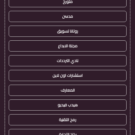
متورخ
مدسن
روتانا تسويق
مجلة الابداع
نادي الترددات
استشارات اون لاين
المعارف
هيدب فيديو
رمح التقنية
رذاذ التجارة