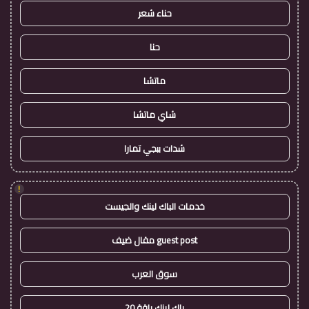
حناء شعر
حنا
ماتشا
شاي ماتشا
شدات ببجي تمارا
!
خدمات الباك لينك والجيست
guest post مقال ضيف
سوق العرب
باك لينك باقة 20