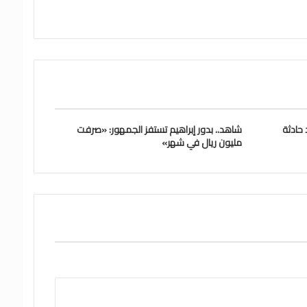
حادثة
شاهد.. بدور إبراهيم تستفز الجمهور: «صرفت
مليون ريال في شهر»