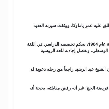
ياباني مسلم يؤدي الفريضة، وأطلق عليه عمر ياماوكا، ووثقت سيرته العديد
في عام 1879 في مدينة فوكوياما، ولد “ياموكا” وعمل مترجماً في الجيش الياباني خلال الحرب اليابانية الروسية عام 1904، بحكم تخصصه الدراسي في اللغة
الوسطى، وبفضل إجادته للغة الروسية
لإسلام في بومباي الهند على يد الداعية التتاري الشيخ عبد الرشيد إبراهيم وذلك في 1909، وكان الشيخ عبد الرشيد راجعاً من رحله دعوية له
 فريضة الحج؛ غير أنه رفض مقابلته، بحجة أنه