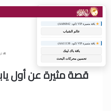
×
توصيات :
باقة متميزة VIP (كود: AA86842):
عالم الشباب
باقة متميزة VIP (كود: AA11138):
باقة باك لينك
الر
تحسين محركات البحث
قصة مثيرة عن أول يابان