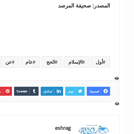
المصدر: صحيفة المرصد
أول
الإسلام
الحج
عام
عن
فيسبوك
تويتر
لينكدإن
ب
eshrag