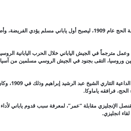
صحيفة المرصد: قدم ياماوكا كوتارو، لأداء فريضة الحج عام 1909، ليصبح أول 
صين وروسيا، التقى بجنود في الجيش الروسي مسلمين من آسيا 
واعتنق ياماوكا ا
 الحج، فرافقه ياماوكا.
لقنصل الإنجليزي مقابلة “عمر”، لمعرفة سبب قدوم ياباني لأداء
لقاء انجليزي.