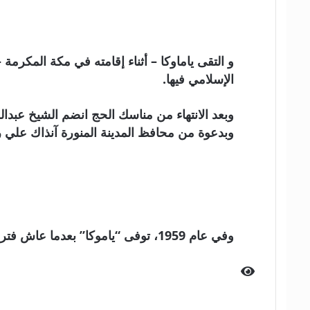
و التقى ياماوكا – أثناء إقامته في مكة المكرم
الإسلامي فيها.
وبعد الانتهاء من مناسك الحج انضم الشيخ عبدالرش
وبدعوة من محافظ المدينة المنورة آنذاك علي رضا ب
وفي عام 1959، توفى “ياموكا” بعدما عاش فترة طويلة من حياته في مصر وتركيا، وألف حوالى 10 كتب، آخرها كان بعنوان “الإسلام واليهودية”.