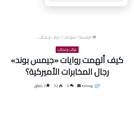
الرئيسية
/
منوعات
/
غرائب وعجائب
غرائب وعجائب
كيف ألهمت روايات «جيمس بوند»
رجال المخابرات الأميركية؟
أرسل
eshrag
0
32
2 دقائق
بريدا
إلكترونيا