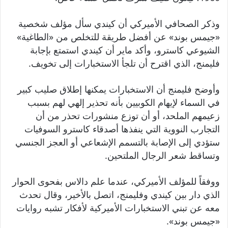
وذكر الصحافي الأميركي أن كيندي سأل مؤلف شخصية
«جيمس بوند» عن أفضل طريقة للتخلص من «الطاغية»
الشيوعي كاسترو، وأكد ماير أن كيندي استمتع بإجابة
فليمنج، الذي اقترح أن تلجأ الاستخبارات إلى تخويف.
وأوضح فليمنج أن الاستخبارات يمكنها إطلاق صليب كبير
في السماء لإيهام الكوبيين بأنه تحذير إلهي لهم بسبب
زعيمهم الملحد، أو أن توزع منشورات تحذر من أن
التجارب النووية التي ينفذها أصدقاء كاسترو السوفيات
ستؤدي إلى الإصابة بالتسمم الإشعاعي أو العجز الجنسي
وتساقط شعر الرجال الملتحين.
ووفقاً للمؤلف الأميركي، عندما علم دالاس بفحوى الحوار
الذي دار بين كيندي وفليمنج، اتصل بالأخير، وقال تحدث
معه عن تبني الاستخبارات الأميركية لأفكار تشبه روايات
«جيمس بوند».