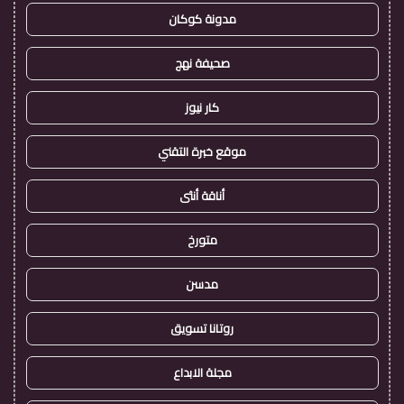
مدونة كوكان
صحيفة نهج
كار نيوز
موقع خبرة التقني
أناقة أنثى
متورخ
مدسن
روتانا تسويق
مجلة الابداع