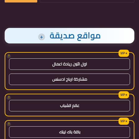
مواقع صديقة
+
!
اول اثنين ريادة اعمال
مشاركة ارباح ادسنس
!
عالم الشباب
!
باقة باك لينك