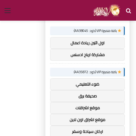
بحث
الق
×
توصيات :
عن
باقة متميزة VIP (كود: AA38045):
اول اثنين ريادة اعمال
مشاركة ارباح ادسنس
باقة متميزة VIP (كود: AA35872):
ضوء التعليمي
صحيفة برق
موقع اشراقات
موقع اشراق اون لاين
اركان سياحة وسفر