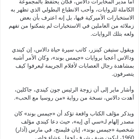
أما مدير المخابرات دالاس، فكان يحتفظ بالمجموعة
الكاملة للروايات، وأحب الانطباع البطولي الذي تظهر به
الاستخبارات الأميركية فيها، بل إنه اعترف بأن بعض
زملائه من العاملين في الاستخبارات لم يتمكنوا من تفهم
ولعه بتلك الروايات.
ويقول ستيفن كينزر، كاتب سيرة حياة دالاس، إن كيندي
ودالاس أعجبا بروايات «جيمس بوند»، وكان الأمر أشبه
بمشاهدة رجال العصابات لأفلام الجريمة ليعرفوا كيف
يتصرفون.
وأشار ماير إلى أن زوجة الرئيس جون كيندي، جاكلين،
أهدت دالاس، نسخة من رواية «من روسيا مع الحب».
ويذكر مؤلف الكتاب واقعة تؤكد أن «جيمس بوند» كان
مصدر إلهام لـ«سي آي إيه»، حيث دعا كيندي مؤلف
شخصية «جيمس بوند»، إيان فليمنج، في مارس (آذار)
1960، ليكون ضيف شرف لحفل عشاء خاص.