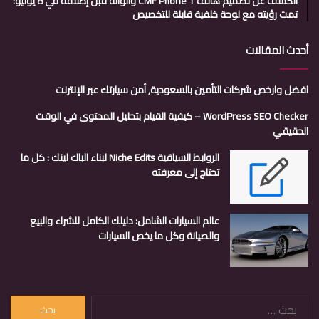
الكشف عن تصميم هاتف CMF Phone 1 وألوانه قبل إطلاقه في 8 يوليو؛
تمت رؤيته مع لوحة خلفية قابلة للتخصيص
أحدث المقالات
افضل وارخص شركات التأمين بالسعودية, أمن سيارتك عبر الإنترنت
WordPress SEO Checker – كيفية القيام بتحليل المحتوى في الوقت
الحقيقي
الروابط السياقية Niche Edits لبناء الباك لينك : كل ما
تحتاج إلى معرفته
عالم السيارات الشامل: دليلك الكامل للشراء والبيع
والصيانة وكل ما يخص السيارات
البحث
عن: