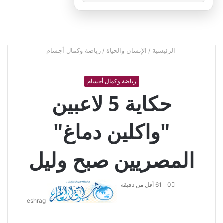
الرئيسية
/
الإنسان والحياة
/
رياضة وكمال أجسام
رياضة وكمال أجسام
حكاية 5 لاعبين
"واكلين دماغ"
المصريين صبح وليل
أرسل
0
61
أقل من دقيقة
بريدا
eshrag
إلكترونيا