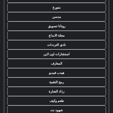
متورخ
مدسن
روتانا تسويق
مجلة الابداع
نادي الترددات
استشارات اون لاين
المعارف
هيدب فيديو
رمح التقنية
رذاذ التجارة
طعم وكيف
شهود نت