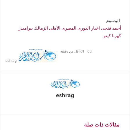
الوسوم
أحمد فتحى
اخبار الدورى المصرى
الأهلى
الزمالك
بيراميدز
كهربا
كينو
أرس
0
61
أقل من دقيقة
بريد
eshrag
إلكت
eshrag
موقع
الويب
مقالات ذات صلة