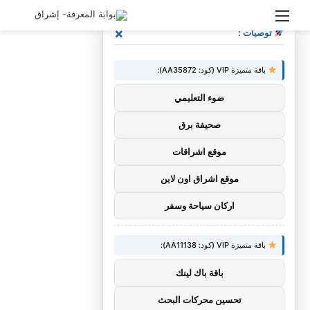
القائمة
بحث
×
توصيات :
عن
باقة متميزة VIP (كود: AA35872):
ضوء التعليمي
صحيفة برق
موقع اشراقات
موقع اشراق اون لاين
اركان سياحة وسفر
باقة متميزة VIP (كود: AA11138):
باقة باك لينك
تحسين محركات البحث