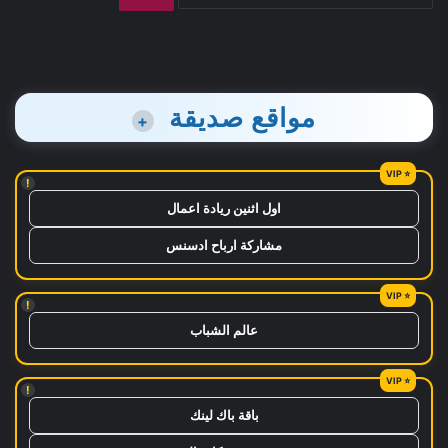
عن:
مواقع صديقة
+
!
اول اثنين ريادة اعمال
مشاركة ارباح ادسنس
!
عالم الشباب
!
باقة باك لينك