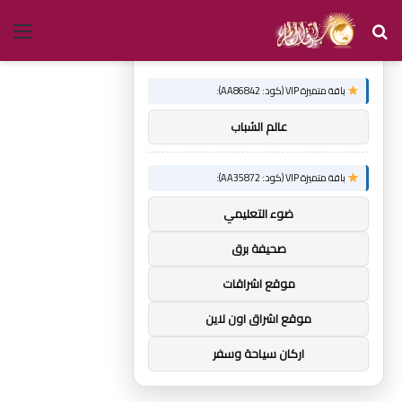
بحث
الق
×
توصيات :
عن
باقة متميزة VIP (كود: AA86842):
عالم الشباب
باقة متميزة VIP (كود: AA35872):
ضوء التعليمي
صحيفة برق
موقع اشراقات
موقع اشراق اون لاين
اركان سياحة وسفر