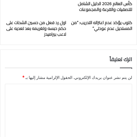
كأس العالم 2026 الدليل الشامل
للتصفيات والقرعة والمجموعات
كلوب يؤكد عدم اعتزاله التدريب: “من
اول رد فعل من حسين الشحات على
المستحيل عدم عودتي”
حكم حبسه وتغريمه بعد تعديه على
لاعب بيراميدز
اترك تعليقاً
لن يتم نشر عنوان بريدك الإلكتروني.
الحقول الإلزامية مشار إليها بـ
*
ا
ل
ت
ع
ل
ي