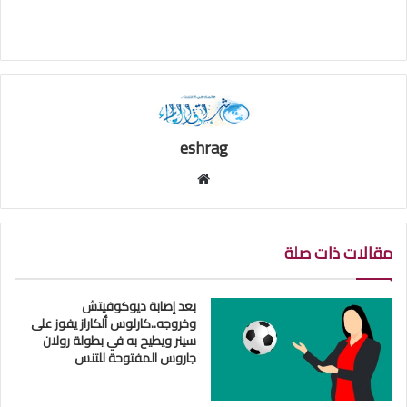
eshrag
موقع
الويب
مقالات ذات صلة
بعد إصابة ديوكوفيتش
وخروجه..كارلوس ألكاراز يفوز على
سينر ويطيح به في بطولة رولان
جاروس المفتوحة للتنس