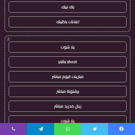
باك لينك
اعلانات باكلينك
!
يلا شوت
yalla shoot
مباريات اليوم مباشر
برشلونة مباشر
ريال مدريد مباشر
يلا شوت
يسبوك
تويتر
واتساب
تيلقرام
ڤايبر