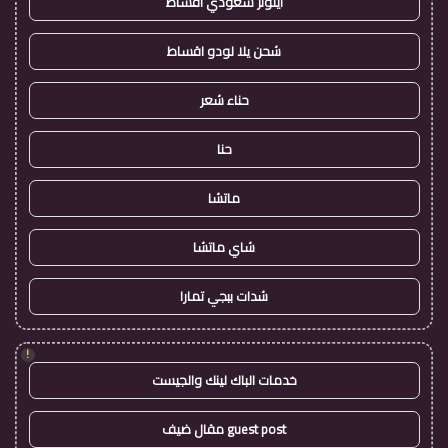
ايتونز سعودي اقساط
شحن يلا لودو اقساط
حناء شعر
حنا
ماتشا
شاي ماتشا
شدات ببجي تمارا
!
خدمات الباك لينك والجيست
guest post مقال ضيف