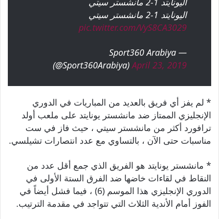
اليونايتد 1-2 مانشستر سيتي
اليونايتد 1-2 مانشستر سيتي
pic.twitter.com/VyS8CA3029
— Sport360 Arabiya
(@Sport360Arabiya)
April 23, 2019
* لم يفز أي فريق بالعديد من المباريات في الدوري
الإنجليزي الممتاز ضد مانشستر يونايتد على ملعب أولد
ترافورد أكثر من مانشستر سيتي ، حيث فاز في ست
مناسبات حتى الآن ، بالتساوي مع عدد انتصارات تشيلسي.
* مانشستر يونايتد هو الفريق الذي جمع أقل عدد من
النقاط في لقاءات خاضها ضد الفرق الستة الأولى في
الدوري الإنجليزي هذا الموسم (6) ، فيما فشل أيضاً في
الفوز أمام الأندية الثلاث التي تتواجد في مقدمة الترتيب.