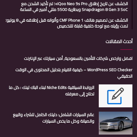
الكشف عن تاريخ إطلاق iQoo Neo 9s Pro+؛ تم تأكيد الشحن مع
Snapdragon 8 Gen 3 SoC وبطارية 5500 مللي أمبير في الساعة
الكشف عن تصميم هاتف CMF Phone 1 وألوانه قبل إطلاقه في 8 يوليو؛
تمت رؤيته مع لوحة خلفية قابلة للتخصيص
أحدث المقالات
افضل وارخص شركات التأمين بالسعودية, أمن سيارتك عبر الإنترنت
WordPress SEO Checker – كيفية القيام بتحليل المحتوى في الوقت
الحقيقي
الروابط السياقية Niche Edits لبناء الباك لينك : كل ما
تحتاج إلى معرفته
عالم السيارات الشامل: دليلك الكامل للشراء والبيع
والصيانة وكل ما يخص السيارات