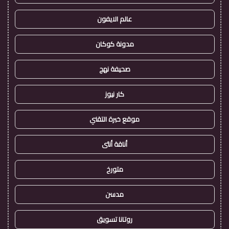
عالم الايفون
مدونة كوكان
صحيفة نهج
كار نيوز
موقع خبرة التقني
أناقة أنثى
متورخ
مدسن
روتانا تسويق