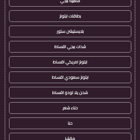
شعبية ببجي
بطاقات ايتونز
بلايستيشن ستور
شدات ببجي اقساط
ايتونز امريكي اقساط
ايتونز سعودي اقساط
شحن يلا لودو اقساط
حناء شعر
حنا
ماتشا