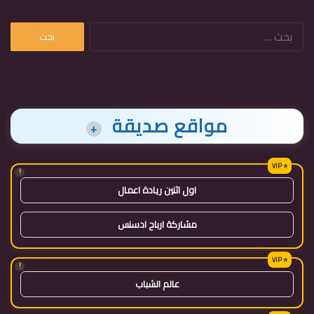
البحث
عن:
مواقع صديقة
+
!
اول اثنين ريادة اعمال
مشاركة ارباح ادسنس
!
عالم الشباب