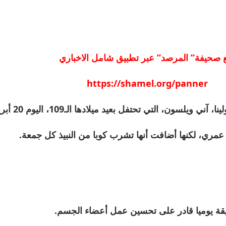
ع صحيفة” المرصد” عبر تطبيق شامل الاخباري
https://shamel.org/panner
حتفل بعيد ميلادها الـ109، اليوم 20 أبريل/نيسان، سر طول عمرها.
 عمري، لكنها أضافت أنها تشرب كوبا من النبيذ كل جمعة.