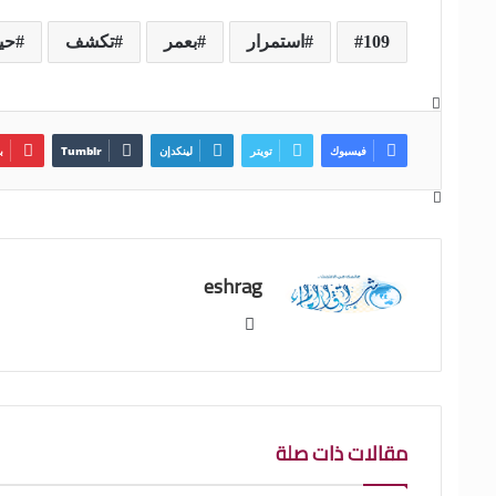
109
استمرار
بعمر
تكشف
حيو
فيسبوك
تويتر
لينكدإن
ب
eshrag
موقع
الويب
مقالات ذات صلة