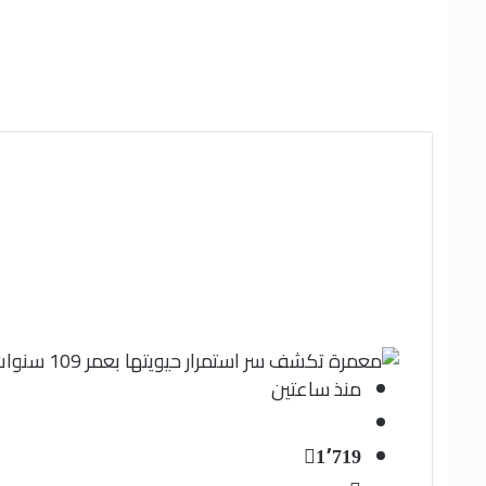
منذ ساعتين
1٬719