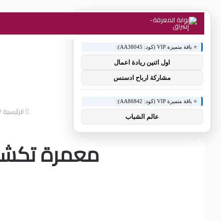
×
🚀 توصيات :
⭐ باقة متميزة VIP (كود: AA38045):
اول اثنين ريادة اعمال
مشاركة ارباح ادسنس
⭐ باقة متميزة VIP (كود: AA86842):
الرئيسية
/
عالم الشباب
معمرة تكشف سر 