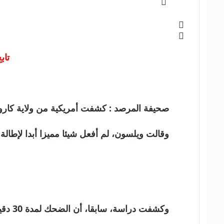
تاب
صحيفة المرصد : كشفت أمريكية من ولاية كارولينا، آني ويلسون، التي ت
وقالت ويلسون، لم أفعل شيئا مميزا أبدا لإطالة
وكشفت دراسة، سابقا، أن الضحك لمدة 30 دقيقة يوميا قادر على تحسين عمل أعضاء الجسم.