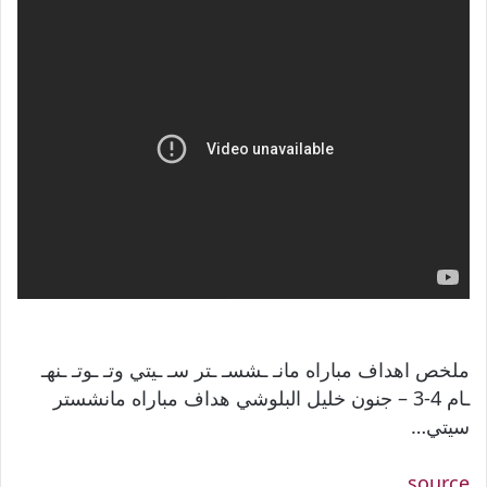
ملخص اهداف مباراه مانـ ـشسـ ـتر سـ ـيتي وتـ ـوتـ ـنهـ
ـام 4-3 – جنون خليل البلوشي هداف مباراه مانشستر
سيتي…
source