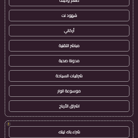
طعم وكيف
شهود نت
أركاني
مباشر التقنية
مدونة صحبة
شرقيات السياحة
موسوعة انوار
اشراق الأرباح
!
شراء باك لينك