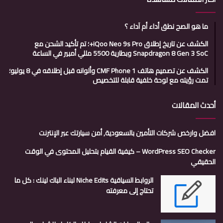
ما هو الصح نطق أداء أم آداء ؟
الكشف عن تاريخ إطلاق iQoo Neo 9s Pro+؛ تم تأكيد الشحن مع
Snapdragon 8 Gen 3 SoC وبطارية 5500 مللي أمبير في الساعة
الكشف عن تصميم هاتف CMF Phone 1 وألوانه قبل إطلاقه في 8 يوليو؛
تمت رؤيته مع لوحة خلفية قابلة للتخصيص
أحدث المقالات
افضل وارخص شركات التأمين بالسعودية, أمن سيارتك عبر الإنترنت
WordPress SEO Checker – كيفية القيام بتحليل المحتوى في الوقت
الحقيقي
الروابط السياقية Niche Edits لبناء الباك لينك : كل ما
تحتاج إلى معرفته