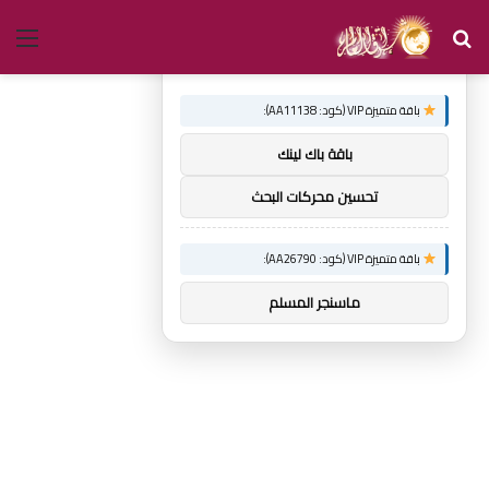
بحث
الق
×
توصيات :
عن
باقة متميزة VIP (كود: AA11138):
باقة باك لينك
تحسين محركات البحث
باقة متميزة VIP (كود: AA26790):
ماسنجر المسلم