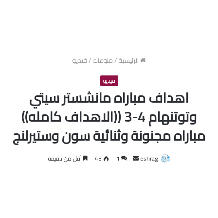
الرئيسية
/
منوعات
/
فيديو
فيديو
اهداف مباراه مانشستر سيتي
وتوتنهام 4-3 ((الاهداف كامله))
مباراه مجنونة وثنائية سون وستيرلنج
أرسل
eshrag
1
43
أقل من دقيقة
بريدا
إلكترونيا