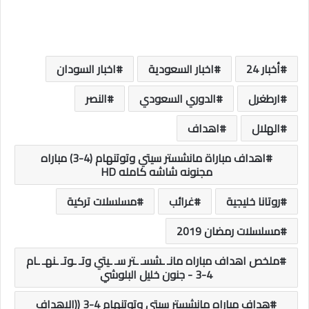
أخبار 24
اخبار السعودية
اخبار السودان
ارطغرل
الدوري السعودي
النصر
الهلال
اهداف
اهداف مباراة مانشستر سيتي وتوتنهام (4-3) مباراه
مجنونه شاشه كامله HD
روتانا خليجية
غرائب
مسلسلات تركية
مسلسلات رمضان 2019
ملخص اهداف مباراه مانـ ـشسـ ـتر سـ ـيتي وتـ ـوتـ ـنهـ ـام
4-3 - جنون خليل البلوشي
هداف مباراه مانشستر سيتي وتوتنهام 4-3 ((الاهداف