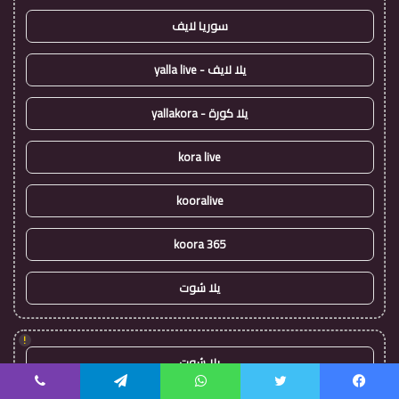
سوريا لايف
يلا لايف - yalla live
يلا كورة - yallakora
kora live
kooralive
koora 365
يلا شوت
!
يلا شوت
يسبوك
تويتر
واتساب
تيلقرام
ڤايبر