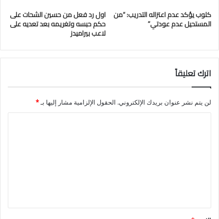
كلوب يؤكد عدم اعتزاله التدريب: “من
اول رد فعل من حسين الشحات على
المستحيل عدم عودتي”
حكم حبسه وتغريمه بعد تعديه على
لاعب بيراميدز
اترك تعليقاً
لن يتم نشر عنوان بريدك الإلكتروني.
الحقول الإلزامية مشار إليها بـ
*
ا
ل
ت
ع
ل
ي
ق