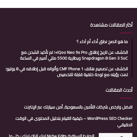
أكثر المقالات مشاهدة
ما هو الصح نطق أداء أم آداء ؟
الكشف عن تاريخ إطلاق iQoo Neo 9s Pro+؛ تم تأكيد الشحن مع
Snapdragon 8 Gen 3 SoC وبطارية 5500 مللي أمبير في الساعة
الكشف عن تصميم هاتف CMF Phone 1 وألوانه قبل إطلاقه في 8 يوليو؛
تمت رؤيته مع لوحة خلفية قابلة للتخصيص
أحدث المقالات
افضل وارخص شركات التأمين بالسعودية, أمن سيارتك عبر الإنترنت
WordPress SEO Checker – كيفية القيام بتحليل المحتوى في الوقت
الحقيقي
الروابط السياقية Niche Edits لبناء الباك لينك : كل ما