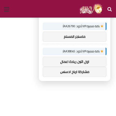
بحث
الق
×
توصيات :
عن
باقة متميزة VIP (كود: AA26790):
ماسنجر المسلم
باقة متميزة VIP (كود: AA38045):
اول اثنين ريادة اعمال
مشاركة ارباح ادسنس