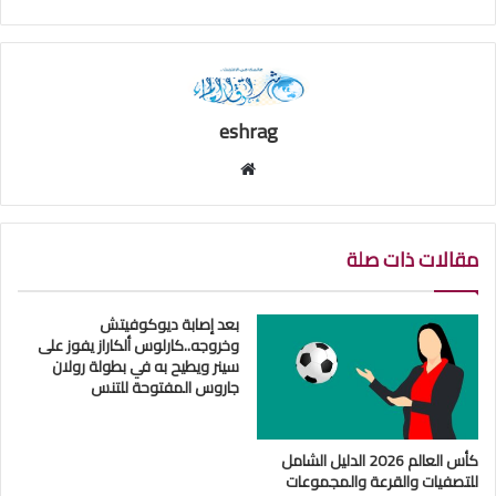
eshrag
موقع
الويب
مقالات ذات صلة
بعد إصابة ديوكوفيتش
وخروجه..كارلوس ألكاراز يفوز على
سينر ويطيح به في بطولة رولان
جاروس المفتوحة للتنس
كأس العالم 2026 الدليل الشامل
للتصفيات والقرعة والمجموعات