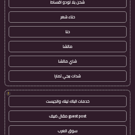
شحن يلا لودو اقساط
حناء شعر
حنا
ماتشا
شاي ماتشا
شدات ببجي تمارا
!
خدمات الباك لينك والجيست
guest post مقال ضيف
سوق العرب