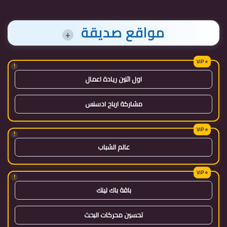
مواقع صديقة
+
!
اول اثنين ريادة اعمال
مشاركة ارباح ادسنس
!
عالم الشباب
!
باقة باك لينك
تحسين محركات البحث