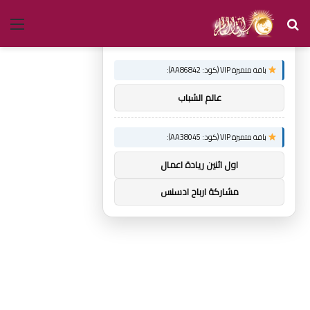
بحث
الق
×
توصيات :
عن
باقة متميزة VIP (كود: AA86842):
عالم الشباب
باقة متميزة VIP (كود: AA38045):
اول اثنين ريادة اعمال
مشاركة ارباح ادسنس