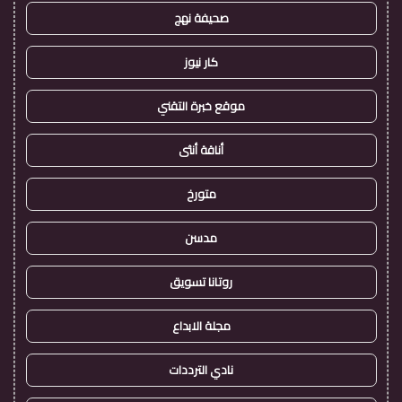
صحيفة نهج
كار نيوز
موقع خبرة التقني
أناقة أنثى
متورخ
مدسن
روتانا تسويق
مجلة الابداع
نادي الترددات