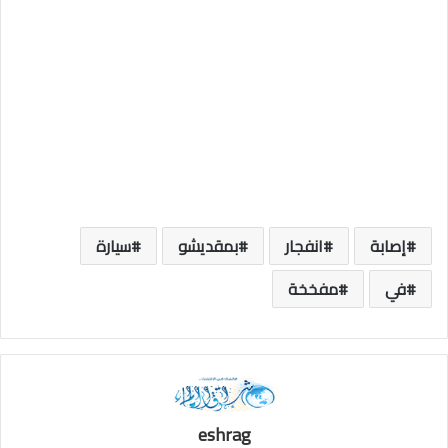
إصابة
انفجار
بمقديشو
سيارة
في
مفخخة
eshrag